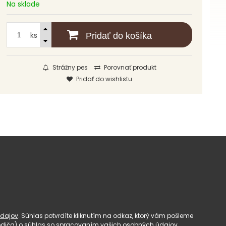
Na sklade
ks
Pridať do košíka
Strážny pes
Porovnať produkt
Pridať do wishlistu
dajov
. Súhlas potvrdíte kliknutím na odkaz, ktorý vám pošleme
(rodiča) o súhlas so spracovaním vašich osobných údajov.