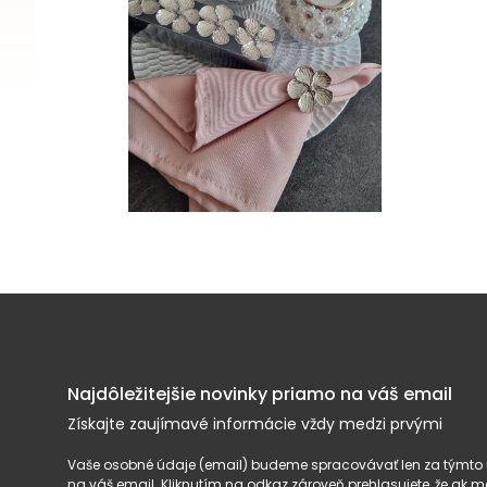
Najdôležitejšie novinky priamo na váš email
Získajte zaujímavé informácie vždy medzi prvými
Vaše osobné údaje (email) budeme spracovávať len za týmto ú
na váš email. Kliknutím na odkaz zároveň prehlasujete, že ak