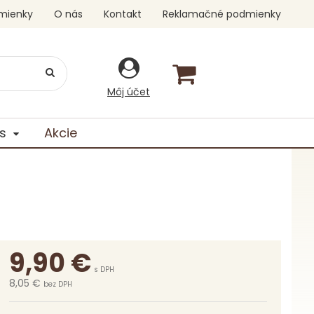
mienky
O nás
Kontakt
Reklamačné podmienky
Môj účet
s
Akcie
9,90
€
s DPH
8,05 €
bez DPH