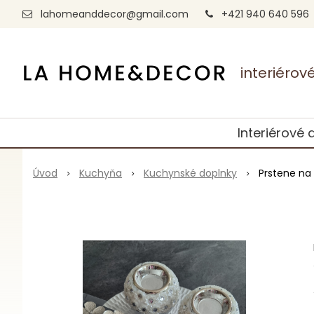
lahomeanddecor@gmail.com
+421 940 640 596
interiéro
Interiérové 
Úvod
Kuchyňa
Kuchynské doplnky
Prstene na