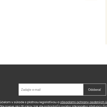
Odoberať
čelom v súlade s platnou legislatívou a
zásadami ochrany osobných ú
 máte menej ako 16 rokov, tak ste požiadal/a svojho zákonného zástupcu 