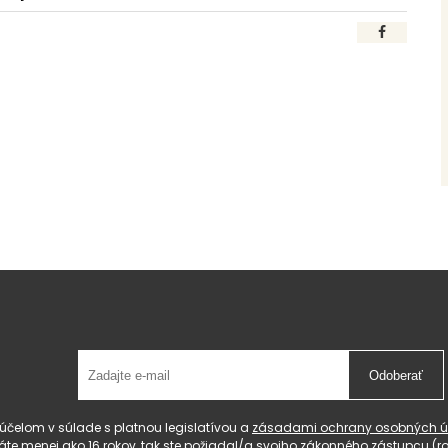
Odoberať
čelom v súlade s platnou legislatívou a
zásadami ochrany osobných ú
 máte menej ako 16 rokov, tak ste požiadal/a svojho zákonného zástupcu 