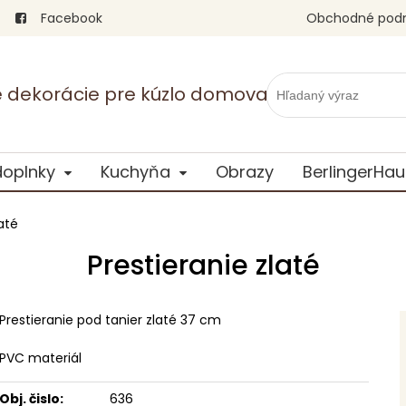
Facebook
Obchodné pod
vé dekorácie pre kúzlo domova
doplnky
Kuchyňa
Obrazy
BerlingerHau
até
Prestieranie zlaté
Prestieranie pod tanier zlaté 37 cm
PVC materiál
Obj. čislo:
636