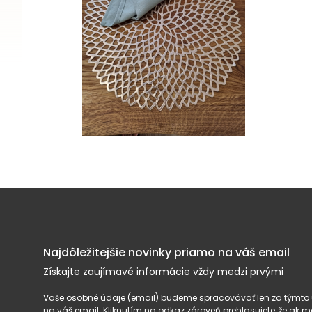
Najdôležitejšie novinky priamo na váš email
Získajte zaujímavé informácie vždy medzi prvými
Vaše osobné údaje (email) budeme spracovávať len za týmto ú
na váš email. Kliknutím na odkaz zároveň prehlasujete, že ak