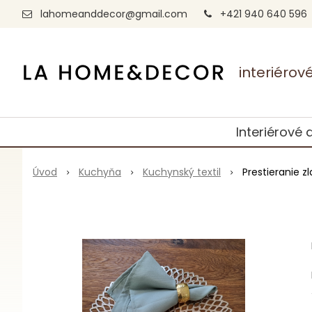
lahomeanddecor@gmail.com
+421 940 640 596
interiéro
Interiérové 
Úvod
Kuchyňa
Kuchynský textil
Prestieranie zl