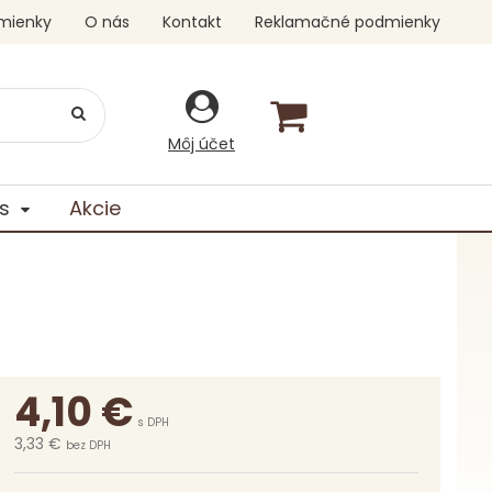
mienky
O nás
Kontakt
Reklamačné podmienky
Môj účet
s
Akcie
4,10
€
s DPH
3,33 €
bez DPH