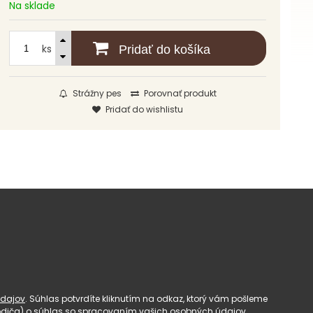
Na sklade
ks
Pridať do košíka
Strážny pes
Porovnať produkt
Pridať do wishlistu
dajov
. Súhlas potvrdíte kliknutím na odkaz, ktorý vám pošleme
(rodiča) o súhlas so spracovaním vašich osobných údajov.