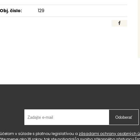
Obj. čislo:
129
Odoberať
čelom v súlade s platnou legislatívou a
zásadami ochrany osobných ú
 máte menej ako 16 rokov, tak ste požiadal/a svojho zákonného zástupcu 