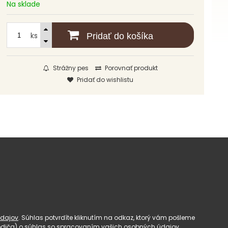
Na sklade
ks
Pridať do košíka
Strážny pes
Porovnať produkt
Pridať do wishlistu
dajov
. Súhlas potvrdíte kliknutím na odkaz, ktorý vám pošleme
(rodiča) o súhlas so spracovaním vašich osobných údajov.