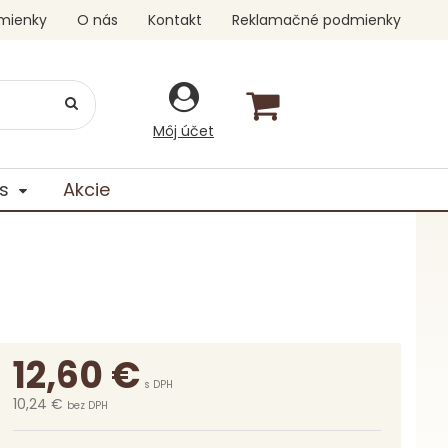
mienky
O nás
Kontakt
Reklamačné podmienky
Môj účet
s
Akcie
12,60
€
s DPH
10,24 €
bez DPH