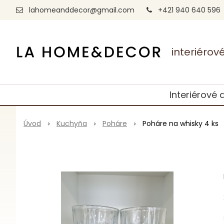
lahomeanddecor@gmail.com
+421 940 640 596
interiéro
Interiérové 
Úvod
Kuchyňa
Poháre
Poháre na whisky 4 ks