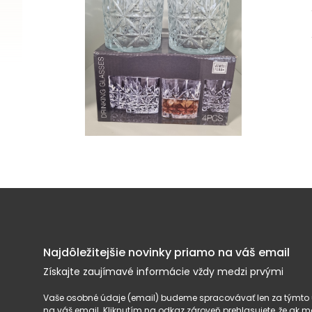
Najdôležitejšie novinky priamo na váš email
Získajte zaujímavé informácie vždy medzi prvými
Vaše osobné údaje (email) budeme spracovávať len za týmto ú
na váš email. Kliknutím na odkaz zároveň prehlasujete, že ak