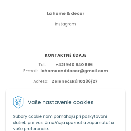
La home & decor
Instagram
KONTAKTNÉ ÚDAJE
Tel.:
+421 940 640 596
E-mail
: lahomeanddecor@gmail.com
Adresa:
Zelenečská 10236/27
91702,Trnava
Vaše nastavenie cookies
Súbory cookie nám pomáhajú pri poskytovaní
služieb pre vás. Umožňujú spoznať a zapamätať si
VŠETKO O NÁKUPE
vaše preferencie.