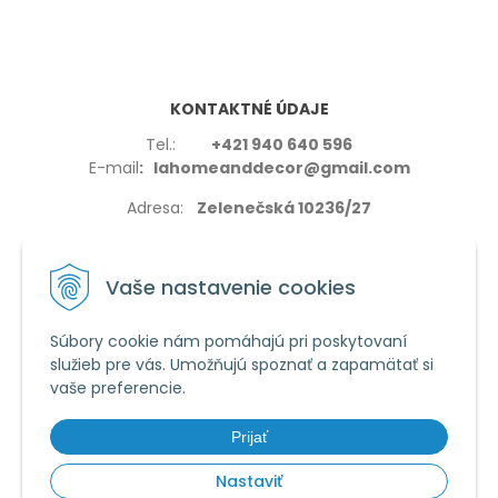
KONTAKTNÉ ÚDAJE
Tel.:
+421 940 640 596
E-mail
: lahomeanddecor@gmail.com
Adresa:
Zelenečská 10236/27
91702,Trnava
Vaše nastavenie cookies
Súbory cookie nám pomáhajú pri poskytovaní
služieb pre vás. Umožňujú spoznať a zapamätať si
VŠETKO O NÁKUPE
vaše preferencie.
Reklamačné podmienky
Používanie cookies
Prijať
Obchodné podmienky
Nastaviť