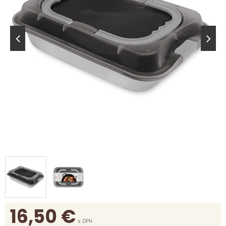
16,50
€
s DPH