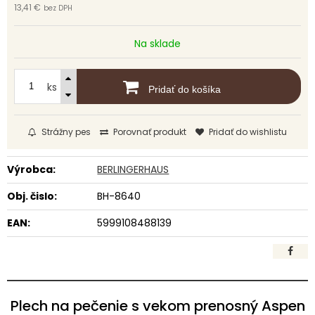
13,41 €
bez DPH
Na sklade
ks
Pridať do košíka
Strážny pes
Porovnať produkt
Pridať do wishlistu
Výrobca:
BERLINGERHAUS
Obj. čislo:
BH-8640
EAN:
5999108488139
Plech na pečenie s vekom prenosný Aspen