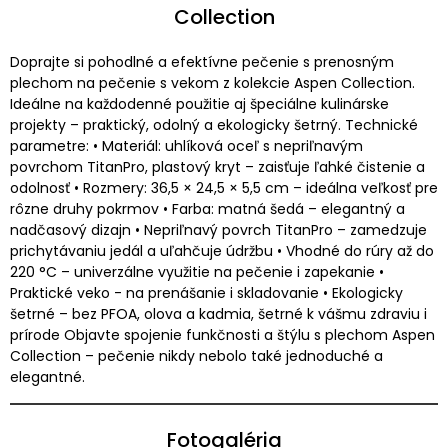
Collection
Doprajte si pohodlné a efektívne pečenie s prenosným
plechom na pečenie s vekom z kolekcie Aspen Collection.
Ideálne na každodenné použitie aj špeciálne kulinárske
projekty – praktický, odolný a ekologicky šetrný. Technické
parametre: • Materiál: uhlíková oceľ s nepriľnavým
povrchom TitanPro, plastový kryt – zaisťuje ľahké čistenie a
odolnosť • Rozmery: 36,5 × 24,5 × 5,5 cm – ideálna veľkosť pre
rôzne druhy pokrmov • Farba: matná šedá – elegantný a
nadčasový dizajn • Nepriľnavý povrch TitanPro – zamedzuje
prichytávaniu jedál a uľahčuje údržbu • Vhodné do rúry až do
220 °C – univerzálne využitie na pečenie i zapekanie •
Praktické veko - na prenášanie i skladovanie • Ekologicky
šetrné – bez PFOA, olova a kadmia, šetrné k vášmu zdraviu i
prírode Objavte spojenie funkčnosti a štýlu s plechom Aspen
Collection – pečenie nikdy nebolo také jednoduché a
elegantné.
Fotogaléria