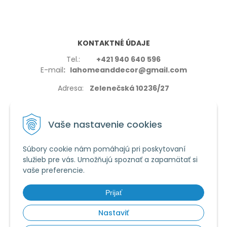
KONTAKTNÉ ÚDAJE
Tel.:
+421 940 640 596
E-mail
: lahomeanddecor@gmail.com
Adresa:
Zelenečská 10236/27
91702,Trnava
Vaše nastavenie cookies
Súbory cookie nám pomáhajú pri poskytovaní
služieb pre vás. Umožňujú spoznať a zapamätať si
VŠETKO O NÁKUPE
vaše preferencie.
Reklamačné podmienky
Používanie cookies
Prijať
Obchodné podmienky
Nastaviť