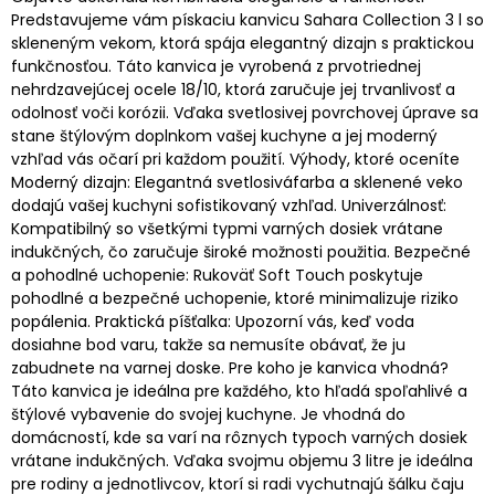
Predstavujeme vám pískaciu kanvicu Sahara Collection 3 l so
skleneným vekom, ktorá spája elegantný dizajn s praktickou
funkčnosťou. Táto kanvica je vyrobená z prvotriednej
nehrdzavejúcej ocele 18/10, ktorá zaručuje jej trvanlivosť a
odolnosť voči korózii. Vďaka svetlosivej povrchovej úprave sa
stane štýlovým doplnkom vašej kuchyne a jej moderný
vzhľad vás očarí pri každom použití. Výhody, ktoré oceníte
Moderný dizajn: Elegantná svetlosiváfarba a sklenené veko
dodajú vašej kuchyni sofistikovaný vzhľad. Univerzálnosť:
Kompatibilný so všetkými typmi varných dosiek vrátane
indukčných, čo zaručuje široké možnosti použitia. Bezpečné
a pohodlné uchopenie: Rukoväť Soft Touch poskytuje
pohodlné a bezpečné uchopenie, ktoré minimalizuje riziko
popálenia. Praktická píšťalka: Upozorní vás, keď voda
dosiahne bod varu, takže sa nemusíte obávať, že ju
zabudnete na varnej doske. Pre koho je kanvica vhodná?
Táto kanvica je ideálna pre každého, kto hľadá spoľahlivé a
štýlové vybavenie do svojej kuchyne. Je vhodná do
domácností, kde sa varí na rôznych typoch varných dosiek
vrátane indukčných. Vďaka svojmu objemu 3 litre je ideálna
pre rodiny a jednotlivcov, ktorí si radi vychutnajú šálku čaju