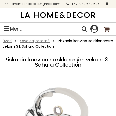
lahomeanddecor@gmail.com
+421 940 640 596
Facebook
Menu
Úvod
Káva,čaj,ostatné
Pískacia kanvica so skleneným
vekom 3 L Sahara Collection
Pískacia kanvica so skleneným vekom 3 L
Sahara Collection