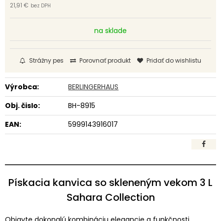
21,91 €
bez DPH
na sklade
Strážny pes
Porovnať produkt
Pridať do wishlistu
Výrobca:
BERLINGERHAUS
Obj. čislo:
BH-8915
EAN:
5999143916017
Pískacia kanvica so skleneným vekom 3 L
Sahara Collection
Objavte dokonalú kombináciu elegancie a funkčnosti