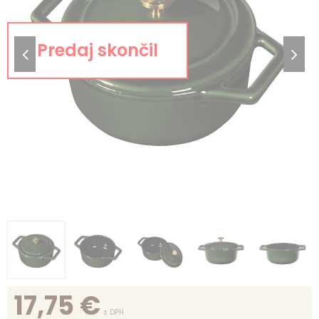
17,75
€
s DPH