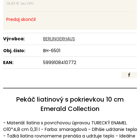
14,43 €
bez DPH
Predaj skončil
Výrobca:
BERLINGERHAUS
Obj. čislo:
BH-6501
EAN:
5999108410772
Pekáč liatinový s pokrievkou 10 cm
Emerald Collection
- Materiál: liatina s povrchovou úpravou TURECKÝ ENAMEL
O10*4,8 cm 0,31 l - Farba: smaragdová - Dlhšie udržanie tepla
- Ťažká liatina rovnomerne prenáša a udržuje teplo - Ideálne