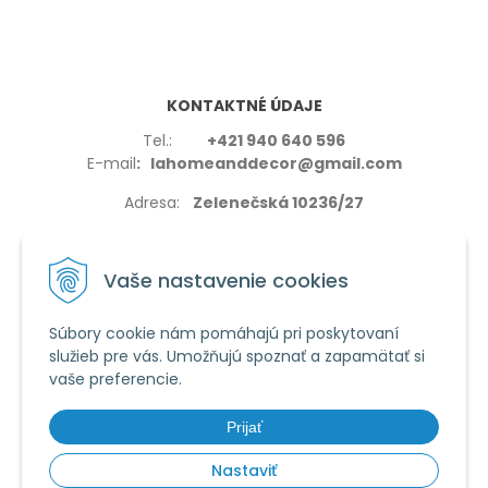
KONTAKTNÉ ÚDAJE
Tel.:
+421 940 640 596
E-mail
: lahomeanddecor@gmail.com
Adresa:
Zelenečská 10236/27
91702,Trnava
Vaše nastavenie cookies
Súbory cookie nám pomáhajú pri poskytovaní
služieb pre vás. Umožňujú spoznať a zapamätať si
VŠETKO O NÁKUPE
vaše preferencie.
Reklamačné podmienky
Používanie cookies
Prijať
Obchodné podmienky
Nastaviť