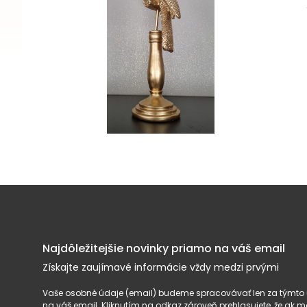
Najdôležitejšie novinky priamo na váš email
Získajte zaujímavé informácie vždy medzi prvými
Vaše osobné údaje (email) budeme spracovávať len za týmto ú
na váš email. Kliknutím na odkaz zároveň prehlasujete, že ak