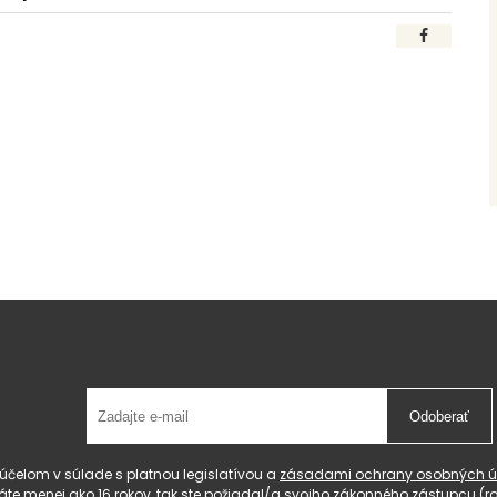
Odoberať
čelom v súlade s platnou legislatívou a
zásadami ochrany osobných ú
 máte menej ako 16 rokov, tak ste požiadal/a svojho zákonného zástupcu 