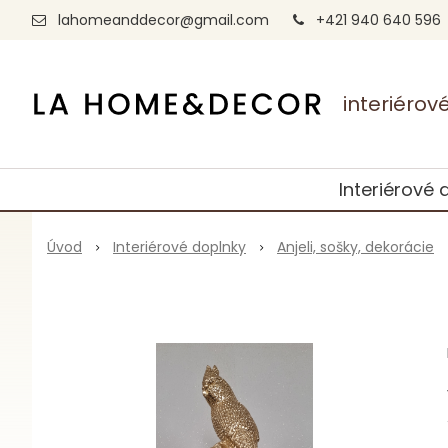
lahomeanddecor@gmail.com
+421 940 640 596
interiéro
Interiérové 
Úvod
Interiérové doplnky
Anjeli, sošky, dekorácie