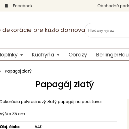
Facebook
Obchodné pod
vé dekorácie pre kúzlo domova
doplnky
Kuchyňa
Obrazy
BerlingerHau
Papagáj zlatý
Papagáj zlatý
Dekorácia polyresinový zlatý papagáj na podstavci
Výška 35 cm
Obj. čislo:
540