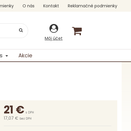
mienky
O nás
Kontakt
Reklamačné podmienky
Môj účet
s
Akcie
21
€
s DPH
17,07 €
bez DPH