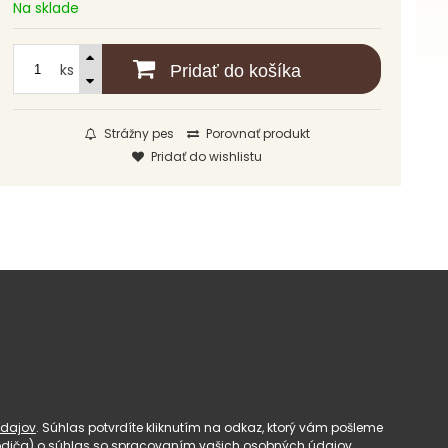
Na sklade
ks
Pridať do košíka
Strážny pes
Porovnať produkt
Pridať do wishlistu
dajov
. Súhlas potvrdíte kliknutím na odkaz, ktorý vám pošleme
(rodiča) o súhlas so spracovaním vašich osobných údajov.