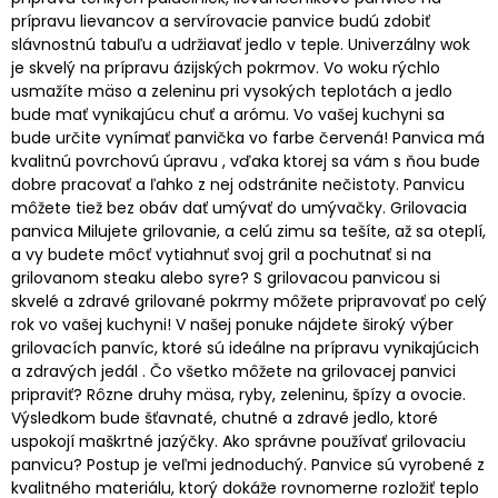
prípravu lievancov a servírovacie panvice budú zdobiť
slávnostnú tabuľu a udržiavať jedlo v teple. Univerzálny wok
je skvelý na prípravu ázijských pokrmov. Vo woku rýchlo
usmažíte mäso a zeleninu pri vysokých teplotách a jedlo
bude mať vynikajúcu chuť a arómu. Vo vašej kuchyni sa
bude určite vynímať panvička vo farbe červená! Panvica má
kvalitnú povrchovú úpravu , vďaka ktorej sa vám s ňou bude
dobre pracovať a ľahko z nej odstránite nečistoty. Panvicu
môžete tiež bez obáv dať umývať do umývačky. Grilovacia
panvica Milujete grilovanie, a celú zimu sa tešíte, až sa oteplí,
a vy budete môcť vytiahnuť svoj gril a pochutnať si na
grilovanom steaku alebo syre? S grilovacou panvicou si
skvelé a zdravé grilované pokrmy môžete pripravovať po celý
rok vo vašej kuchyni! V našej ponuke nájdete široký výber
grilovacích panvíc, ktoré sú ideálne na prípravu vynikajúcich
a zdravých jedál . Čo všetko môžete na grilovacej panvici
pripraviť? Rôzne druhy mäsa, ryby, zeleninu, špízy a ovocie.
Výsledkom bude šťavnaté, chutné a zdravé jedlo, ktoré
uspokojí maškrtné jazýčky. Ako správne používať grilovaciu
panvicu? Postup je veľmi jednoduchý. Panvice sú vyrobené z
kvalitného materiálu, ktorý dokáže rovnomerne rozložiť teplo