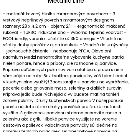
Metallic Line
- materiál: kovaný hliník s mramorovým povrchom - 3
vrstvový nepriľnavý povrch s mramorovým designom -
rozmery: 28 x 4,2 cm - objem: 2,1 l - ergonomická mäkčená
rukoväť - TURBO indukčné dno - Výborná tepelná vodivosť -
ECOfriendly, varením ušetríte až 35% energie - Vhodné na
všetky druhy sporákov aj na indukciu - Vhodné do umývačky
- jednoduché čistenie - neobsahuje PFOA, Olovo ani
Kadmium Medzi nenahraditeľné vybavenie kuchyne patria
nielen poháre, hrnce a príbory, ale rozhodne aj panvice.
Prípravu obľúbených pokrmov vám uľahčia a práca s nimi
vám pôjde od ruky! Bez kvalitnej panvice by váš talent nebol
v kuchyni plne využitý! Zaobstarajte si panvicu na vyprážanie,
pečenie alebo grilovanie mäsa, zeleniny a ďalších surovín.
Príprava jedla bude rýchlejšia a vy budete mať na tanieri
zdravé pokrmy. Druhy kuchynských panvíc V našej ponuke
panvíc nájdete rôzne druhy panvičiek pre široké možnosti
využitia. S grilovacou panvicou si doma pripravíte mäso a
zeleninu ako z grilu. Hlboké panvice využijete na varenie
cestovín a polievok. Palacinkové panvičky sú ideálne na
prípravu tenkých palaciniek, lievanečníkové panvice na