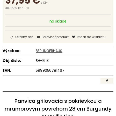
37,95
€
s DPH
30,85 €
bez DPH
na sklade
Strážny pes
Porovnať produkt
Pridať do wishlistu
Výrobca:
BERLINGERHAUS
Obj. čislo:
BH-1613
EAN:
5999056781467
Panvica grilovacia s pokrievkou a
mramorovým povrchom 28 cm Burgundy