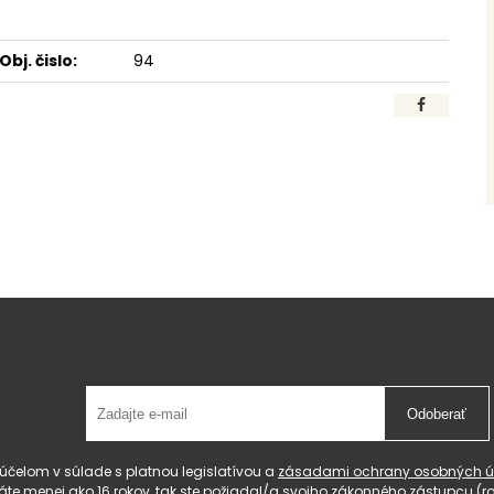
Obj. čislo:
94
Odoberať
čelom v súlade s platnou legislatívou a
zásadami ochrany osobných ú
 máte menej ako 16 rokov, tak ste požiadal/a svojho zákonného zástupcu 