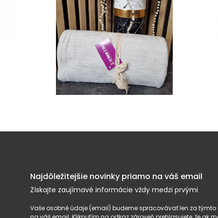
Najdôležitejšie novinky priamo na váš email
Získajte zaujímavé informácie vždy medzi prvými
Vaše osobné údaje (email) budeme spracovávať len za týmto ú
na váš email. Kliknutím na odkaz zároveň prehlasujete, že ak