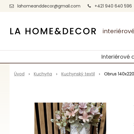
lahomeanddecor@gmail.com
+421 940 640 596
interiéro
Interiérové 
Úvod
Kuchyňa
Kuchynský textil
Obrus 140x22