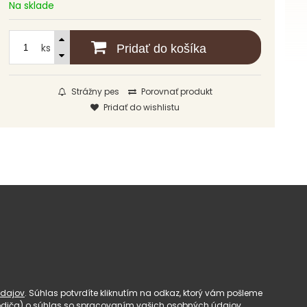
Na sklade
ks
Pridať do košíka
Strážny pes
Porovnať produkt
Pridať do wishlistu
dajov
. Súhlas potvrdíte kliknutím na odkaz, ktorý vám pošleme
(rodiča) o súhlas so spracovaním vašich osobných údajov.