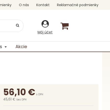
mienky
O nás
Kontakt
Reklamačné podmienky
Môj účet
s
Akcie
56,10
€
s DPH
45,61 €
bez DPH