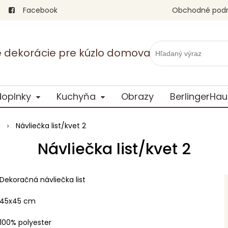
Facebook
Obchodné pod
vé dekorácie pre kúzlo domova
doplnky
Kuchyňa
Obrazy
BerlingerHau
Návliečka list/kvet 2
Návliečka list/kvet 2
Dekoračná návliečka list
45x45 cm
100% polyester