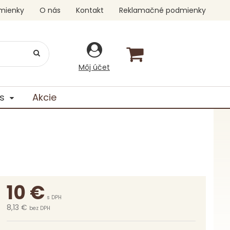
mienky
O nás
Kontakt
Reklamačné podmienky
Môj účet
s
Akcie
10
€
s DPH
8,13 €
bez DPH