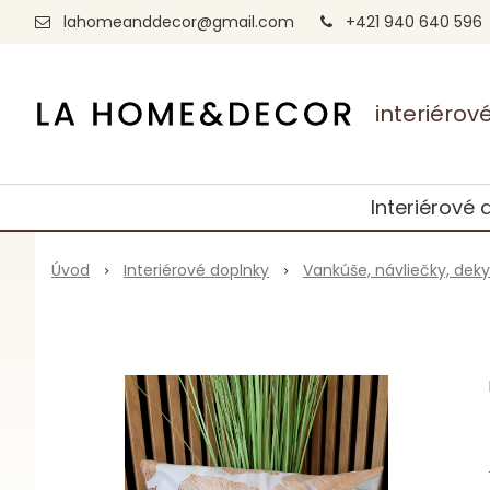
lahomeanddecor@gmail.com
+421 940 640 596
interiéro
Interiérové 
Úvod
Interiérové doplnky
Vankúše, návliečky, deky