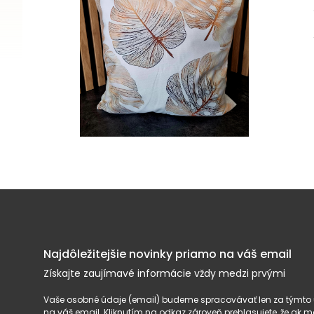
Najdôležitejšie novinky priamo na váš email
Získajte zaujímavé informácie vždy medzi prvými
Vaše osobné údaje (email) budeme spracovávať len za týmto ú
na váš email. Kliknutím na odkaz zároveň prehlasujete, že ak