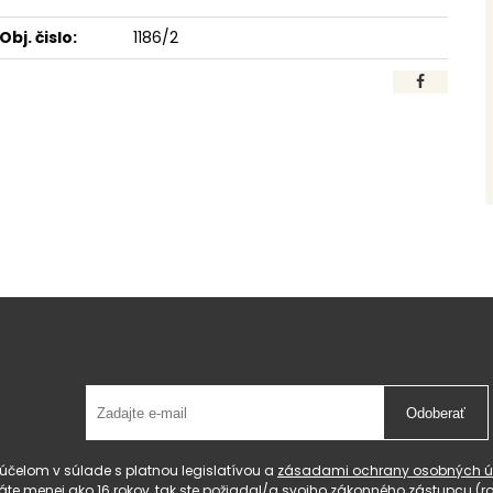
Obj. čislo:
1186/2
Odoberať
čelom v súlade s platnou legislatívou a
zásadami ochrany osobných ú
 máte menej ako 16 rokov, tak ste požiadal/a svojho zákonného zástupcu 