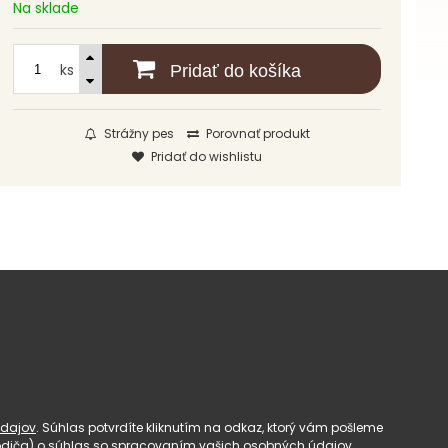
Na sklade
ks
Pridať do košíka
Strážny pes
Porovnať produkt
Pridať do wishlistu
dajov
. Súhlas potvrdíte kliknutím na odkaz, ktorý vám pošleme
(rodiča) o súhlas so spracovaním vašich osobných údajov.