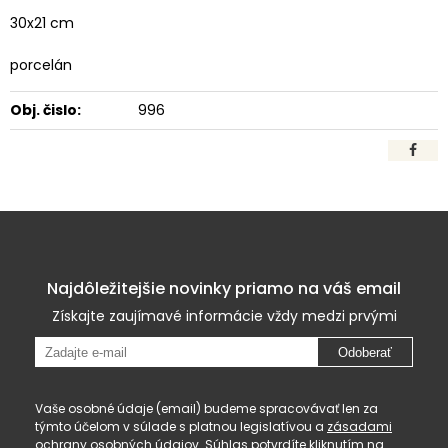
30x21 cm
porcelán
Obj. čislo:
996
Najdôležitejšie novinky priamo na váš email
Získajte zaujímavé informácie vždy medzi prvými
Odoberať
Vaše osobné údaje (email) budeme spracovávať len za
týmto účelom v súlade s platnou legislatívou a
zásadami
ochrany osobných údajov
. Súhlas potvrdíte kliknutím na