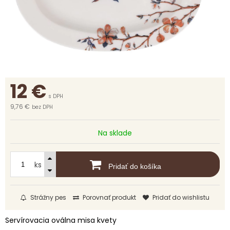
12
€
s DPH
9,76 €
bez DPH
Na sklade
ks
Pridať do košíka
Strážny pes
Porovnať produkt
Pridať do wishlistu
Servírovacia oválna misa kvety