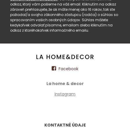
odkaz, ktorý vám pošleme na váš email. Kliknutím na odkaz
zároveň prehlasujete, že ak máte menej ako 16 rokov, tak ste
požiadal/a svojho zákonného zástupcu (rodiča) o súhlas so
spracovaním vašich osobných údajov. Súhlas môžete
kedykoľvek odvolať písomne, emailom alebo kliknutím na
odkaz z ktoréhokoľvek informačného emailu.
Facebook
La home & decor
Instagram
KONTAKTNÉ ÚDAJE