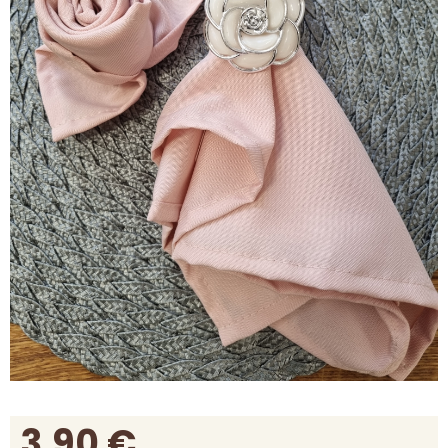
3,90
€