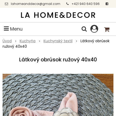
lahomeanddecor@gmail.com
+421 940 640 596
Facebook
Menu
Úvod
Kuchyňa
Kuchynský textil
Látkový obrúsok
ružový 40x40
Látkový obrúsok ružový 40x40