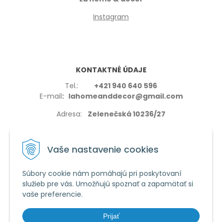
Instagram
KONTAKTNÉ ÚDAJE
Tel.:
+421 940 640 596
E-mail
: lahomeanddecor@gmail.com
Adresa:
Zelenečská 10236/27
91702,Trnava
Vaše nastavenie cookies
Súbory cookie nám pomáhajú pri poskytovaní
služieb pre vás. Umožňujú spoznať a zapamätať si
VŠETKO O NÁKUPE
vaše preferencie.
Reklamačné podmienky
Používanie cookies
Prijať
Obchodné podmienky