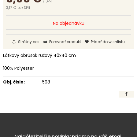
s DPH
3,17 €
bez DPH
Na objednávku
Strážny pes
Porovnať produkt
Pridať do wishlistu
Látkový obrúsok ružový 40x40 cm
100% Polyester
Obj. čislo:
598
Najdôležitejšie novinky priamo na váš email