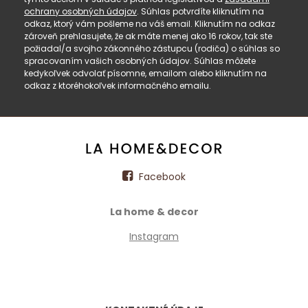
ochrany osobných údajov
. Súhlas potvrdíte kliknutím na
odkaz, ktorý vám pošleme na váš email. Kliknutím na odkaz
zároveň prehlasujete, že ak máte menej ako 16 rokov, tak ste
požiadal/a svojho zákonného zástupcu (rodiča) o súhlas so
spracovaním vašich osobných údajov. Súhlas môžete
kedykoľvek odvolať písomne, emailom alebo kliknutím na
odkaz z ktoréhokoľvek informačného emailu.
Facebook
La home & decor
Instagram