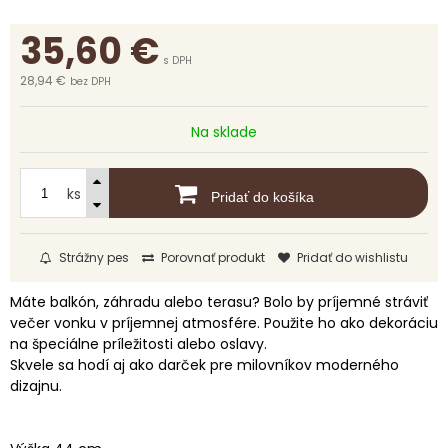
35,60
€
s DPH
28,94 €
bez DPH
Na sklade
ks
Pridať do košíka
Strážny pes
Porovnať produkt
Pridať do wishlistu
Máte balkón, záhradu alebo terasu? Bolo by príjemné stráviť
večer vonku v príjemnej atmosfére. Použite ho ako dekoráciu
na špeciálne príležitosti alebo oslavy.
Skvele sa hodí aj ako darček pre milovníkov moderného
dizajnu.