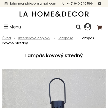
lahomeanddecor@gmail.com
+421 940 640 596
Facebook
Menu
Úvod
Interiérové doplnky
Lampáše
Lampáš
kovový stredný
Lampáš kovový stredný