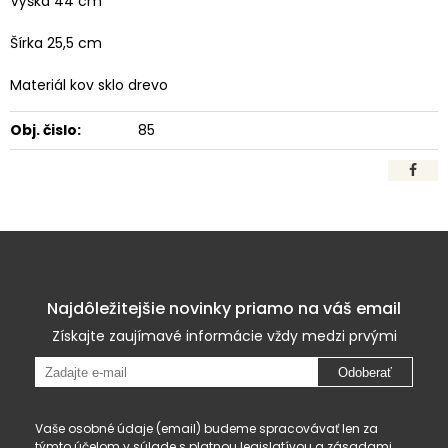
Výška 44 cm
Šírka 25,5 cm
Materiál kov sklo drevo
Obj. čislo:
85
Najdôležitejšie novinky priamo na váš email
Získajte zaujímavé informácie vždy medzi prvými
Odoberať
Vaše osobné údaje (email) budeme spracovávať len za
týmto účelom v súlade s platnou legislatívou a
zásadami