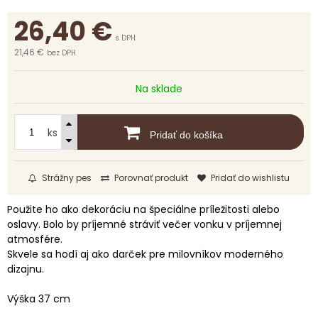
26,40
€
s DPH
21,46 €
bez DPH
Na sklade
ks
Pridať do košíka
Strážny pes
Porovnať produkt
Pridať do wishlistu
Použite ho ako dekoráciu na špeciálne príležitosti alebo
oslavy. Bolo by príjemné stráviť večer vonku v príjemnej
atmosfére.
Skvele sa hodí aj ako darček pre milovníkov moderného
dizajnu.
Výška 37 cm