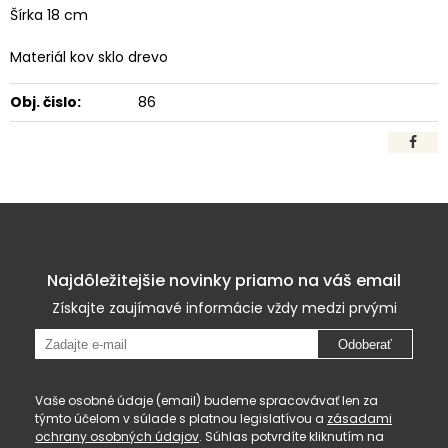
Šírka 18 cm
Materiál kov sklo drevo
Obj. čislo:
86
Najdôležitejšie novinky priamo na váš email
Získajte zaujímavé informácie vždy medzi prvými
Odoberať
Vaše osobné údaje (email) budeme spracovávať len za
týmto účelom v súlade s platnou legislatívou a
zásadami
ochrany osobných údajov
. Súhlas potvrdíte kliknutím na