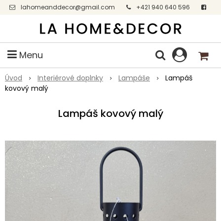
lahomeanddecor@gmail.com
+421 940 640 596
Facebook
Menu
Úvod
Interiérové doplnky
Lampáše
Lampáš
kovový malý
Lampáš kovový malý