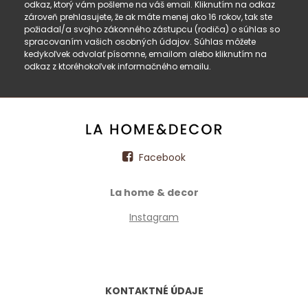
odkaz, ktorý vám pošleme na váš email. Kliknutím na odkaz
zároveň prehlasujete, že ak máte menej ako 16 rokov, tak ste
požiadal/a svojho zákonného zástupcu (rodiča) o súhlas so
spracovaním vašich osobných údajov. Súhlas môžete
kedykoľvek odvolať písomne, emailom alebo kliknutím na
odkaz z ktoréhokoľvek informačného emailu.
Facebook
La home & decor
Instagram
KONTAKTNÉ ÚDAJE