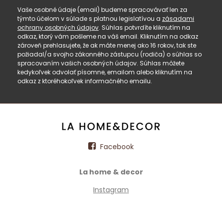
Vaše osobné údaje (email) budeme spracovávať len za
týmto účelom v súlade s platnou legislatívou a
zásadami
ochrany osobných údajov
. Súhlas potvrdíte kliknutím na
odkaz, ktorý vám pošleme na váš email. Kliknutím na odkaz
zároveň prehlasujete, že ak máte menej ako 16 rokov, tak ste
požiadal/a svojho zákonného zástupcu (rodiča) o súhlas so
spracovaním vašich osobných údajov. Súhlas môžete
kedykoľvek odvolať písomne, emailom alebo kliknutím na
odkaz z ktoréhokoľvek informačného emailu.
Facebook
La home & decor
Instagram