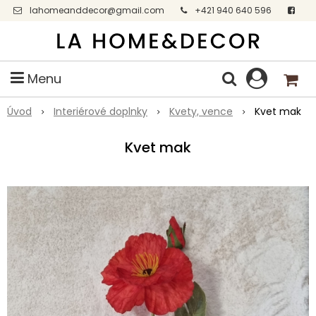
lahomeanddecor@gmail.com
+421 940 640 596
Facebook
Menu
Úvod
Interiérové doplnky
Kvety, vence
Kvet mak
Kvet mak