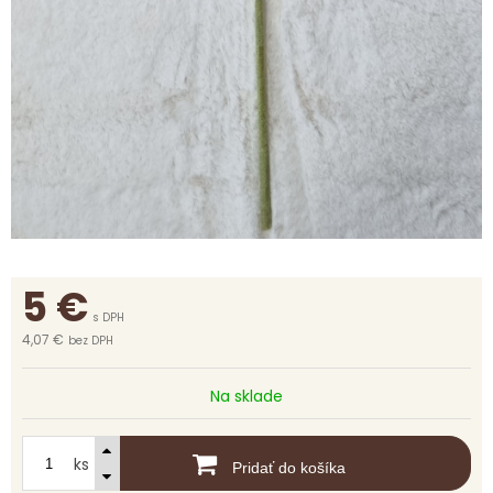
5
€
s DPH
4,07 €
bez DPH
Na sklade
ks
Pridať do košíka