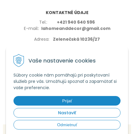
KONTAKTNÉ ÚDAJE
Tel.:
+421 940 640 596
E-mail
: lahomeanddecor@gmail.com
Adresa:
Zelenečská 10236/27
91702,Trnava
Vaše nastavenie cookies
Súbory cookie nám pomáhajú pri poskytovaní
služieb pre vás. Umožňujú spoznať a zapamätať si
VŠETKO O NÁKUPE
vaše preferencie.
Reklamačné podmienky
Používanie cookies
Prijať
Obchodné podmienky
Nastaviť
Odmietnuť
© 2026 La home & decor •
tvorba eshopu cez UNIobchod
,
webhosting