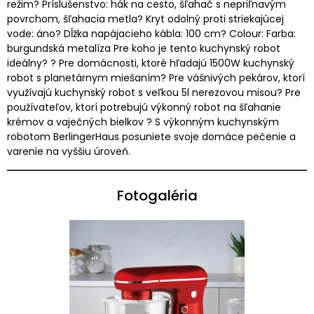
režim? Príslušenstvo: hák na cesto, šľahač s nepriľnavým
povrchom, šľahacia metla? Kryt odolný proti striekajúcej
vode: áno? Dĺžka napájacieho kábla: 100 cm? Colour: Farba:
burgundská metalíza Pre koho je tento kuchynský robot
ideálny? ? Pre domácnosti, ktoré hľadajú 1500W kuchynský
robot s planetárnym miešaním? Pre vášnivých pekárov, ktorí
využívajú kuchynský robot s veľkou 5l nerezovou misou? Pre
používateľov, ktorí potrebujú výkonný robot na šľahanie
krémov a vaječných bielkov ? S výkonným kuchynským
robotom BerlingerHaus posuniete svoje domáce pečenie a
varenie na vyššiu úroveň.
Fotogaléria