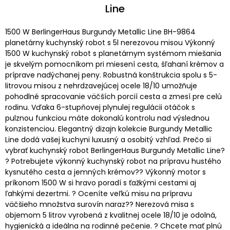
Line
1500 W BerlingerHaus Burgundy Metallic Line BH-9864
planetárny kuchynský robot s 5l nerezovou misou Výkonný
1500 W kuchynský robot s planetárnym systémom miešania
je skvelým pomocníkom pri miesení cesta, šľahaní krémov a
príprave nadýchanej peny. Robustná konštrukcia spolu s 5-
litrovou misou z nehrdzavejúcej ocele 18/10 umožňuje
pohodlné spracovanie väčších porcií cesta a zmesí pre celú
rodinu. Vďaka 6-stupňovej plynulej regulácii otáčok s
pulznou funkciou máte dokonalú kontrolu nad výslednou
konzistenciou. Elegantný dizajn kolekcie Burgundy Metallic
Line dodá vašej kuchyni luxusný a osobitý vzhľad. Prečo si
vybrať kuchynský robot BerlingerHaus Burgundy Metallic Line?
? Potrebujete výkonný kuchynský robot na prípravu hustého
kysnutého cesta a jemných krémov?? Výkonný motor s
príkonom 1500 W si hravo poradí s ťažkými cestami aj
ľahkými dezertmi. ? Oceníte veľkú misu na prípravu
väčšieho množstva surovín naraz?? Nerezová misa s
objemom 5 litrov vyrobená z kvalitnej ocele 18/10 je odolná,
hygienická a ideálna na rodinné pečenie. ? Chcete mať plnú