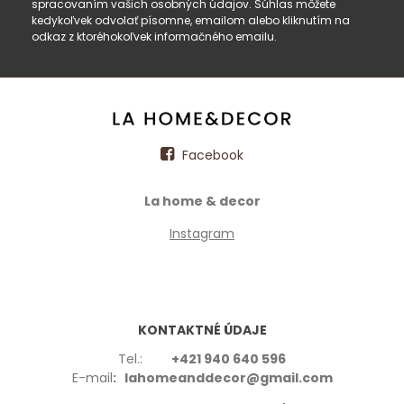
spracovaním vašich osobných údajov. Súhlas môžete
kedykoľvek odvolať písomne, emailom alebo kliknutím na
odkaz z ktoréhokoľvek informačného emailu.
Facebook
La home & decor
Instagram
KONTAKTNÉ ÚDAJE
Tel.:
+421 940 640 596
E-mail
: lahomeanddecor@gmail.com