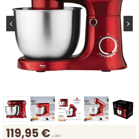
119,95
€
s DPH