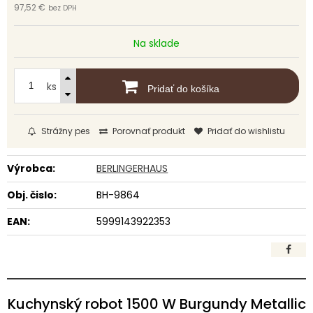
97,52 €
bez DPH
Na sklade
ks
Pridať do košíka
Strážny pes
Porovnať produkt
Pridať do wishlistu
Výrobca:
BERLINGERHAUS
Obj. čislo:
BH-9864
EAN:
5999143922353
Kuchynský robot 1500 W Burgundy Metallic