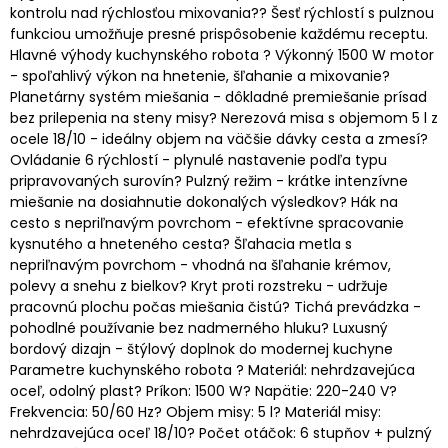
kontrolu nad rýchlosťou mixovania?? Šesť rýchlostí s pulznou
funkciou umožňuje presné prispôsobenie každému receptu.
Hlavné výhody kuchynského robota ? Výkonný 1500 W motor
- spoľahlivý výkon na hnetenie, šľahanie a mixovanie?
Planetárny systém miešania - dôkladné premiešanie prísad
bez prilepenia na steny misy? Nerezová misa s objemom 5 l z
ocele 18/10 - ideálny objem na väčšie dávky cesta a zmesí?
Ovládanie 6 rýchlostí - plynulé nastavenie podľa typu
pripravovaných surovín? Pulzný režim - krátke intenzívne
miešanie na dosiahnutie dokonalých výsledkov? Hák na
cesto s nepriľnavým povrchom - efektívne spracovanie
kysnutého a hneteného cesta? Šľahacia metla s
nepriľnavým povrchom - vhodná na šľahanie krémov,
polevy a snehu z bielkov? Kryt proti rozstreku - udržuje
pracovnú plochu počas miešania čistú? Tichá prevádzka -
pohodlné používanie bez nadmerného hluku? Luxusný
bordový dizajn - štýlový doplnok do modernej kuchyne
Parametre kuchynského robota ? Materiál: nehrdzavejúca
oceľ, odolný plast? Príkon: 1500 W? Napätie: 220-240 V?
Frekvencia: 50/60 Hz? Objem misy: 5 l? Materiál misy:
nehrdzavejúca oceľ 18/10? Počet otáčok: 6 stupňov + pulzný