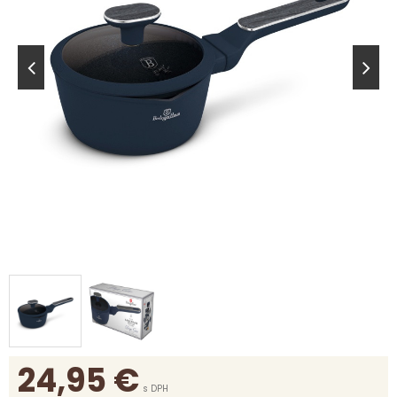
24,95
€
s DPH