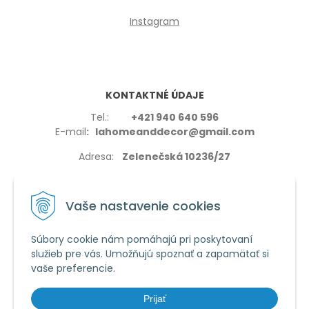
Instagram
KONTAKTNÉ ÚDAJE
Tel.:
+421 940 640 596
E-mail
: lahomeanddecor@gmail.com
Adresa:
Zelenečská 10236/27
91702,Trnava
Vaše nastavenie cookies
Súbory cookie nám pomáhajú pri poskytovaní
služieb pre vás. Umožňujú spoznať a zapamätať si
VŠETKO O NÁKUPE
vaše preferencie.
Reklamačné podmienky
Používanie cookies
Prijať
Obchodné podmienky