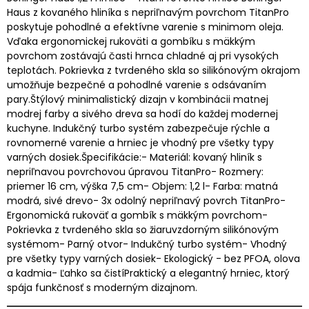
Haus z kovaného hliníka s nepriľnavým povrchom TitanPro
poskytuje pohodlné a efektívne varenie s minimom oleja.
Vďaka ergonomickej rukoväti a gombíku s mäkkým
povrchom zostávajú časti hrnca chladné aj pri vysokých
teplotách. Pokrievka z tvrdeného skla so silikónovým okrajom
umožňuje bezpečné a pohodlné varenie s odsávaním
pary.Štýlový minimalistický dizajn v kombinácii matnej
modrej farby a sivého dreva sa hodí do každej modernej
kuchyne. Indukčný turbo systém zabezpečuje rýchle a
rovnomerné varenie a hrniec je vhodný pre všetky typy
varných dosiek.Špecifikácie:- Materiál: kovaný hliník s
nepriľnavou povrchovou úpravou TitanPro- Rozmery:
priemer 16 cm, výška 7,5 cm- Objem: 1,2 l- Farba: matná
modrá, sivé drevo- 3x odolný nepriľnavý povrch TitanPro-
Ergonomická rukoväť a gombík s mäkkým povrchom-
Pokrievka z tvrdeného skla so žiaruvzdorným silikónovým
systémom- Parný otvor- Indukčný turbo systém- Vhodný
pre všetky typy varných dosiek- Ekologický - bez PFOA, olova
a kadmia- Ľahko sa čistíPraktický a elegantný hrniec, ktorý
spája funkčnosť s moderným dizajnom.