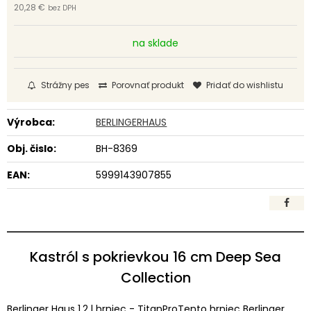
20,28 €
bez DPH
na sklade
Strážny pes
Porovnať produkt
Pridať do wishlistu
Výrobca:
BERLINGERHAUS
Obj. čislo:
BH-8369
EAN:
5999143907855
Kastról s pokrievkou 16 cm Deep Sea
Collection
Berlinger Haus 1,2 l hrniec - TitanProTento hrniec Berlinger