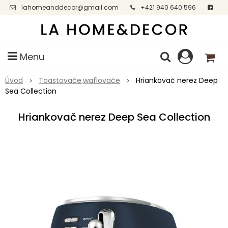
lahomeanddecor@gmail.com
+421 940 640 596
Facebook
Menu
Úvod
Toastovače,waflovače
Hriankovač nerez Deep
Sea Collection
Hriankovač nerez Deep Sea Collection