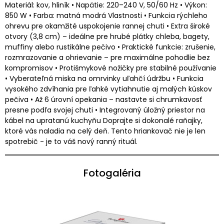
Materiál: kov, hliník • Napätie: 220–240 V, 50/60 Hz • Výkon:
850 W • Farba: matná modrá Vlastnosti • Funkcia rýchleho
ohrevu pre okamžité uspokojenie rannej chuti • Extra široké
otvory (3,8 cm) – ideálne pre hrubé plátky chleba, bagety,
muffiny alebo rustikálne pečivo • Praktické funkcie: zrušenie,
rozmrazovanie a ohrievanie – pre maximálne pohodlie bez
kompromisov • Protišmykové nožičky pre stabilné používanie
• Vyberateľná miska na omrvinky uľahčí údržbu • Funkcia
vysokého zdvíhania pre ľahké vytiahnutie aj malých kúskov
pečiva • Až 6 úrovní opekania – nastavte si chrumkavosť
presne podľa svojej chuti • Integrovaný úložný priestor na
kábel na upratanú kuchyňu Doprajte si dokonalé raňajky,
ktoré vás naladia na celý deň. Tento hriankovač nie je len
spotrebič - je to váš nový ranný rituál.
Fotogaléria