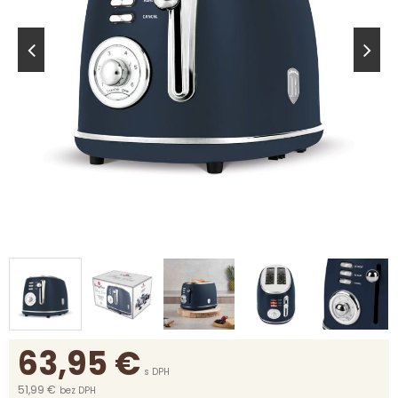
63,95
€
s DPH
51,99 €
bez DPH