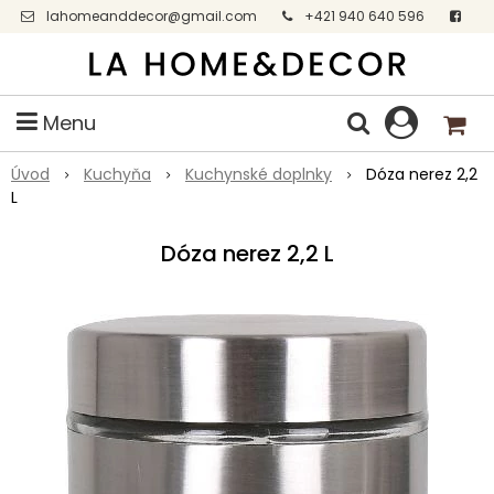
lahomeanddecor@gmail.com
+421 940 640 596
Facebook
Menu
Úvod
Kuchyňa
Kuchynské doplnky
Dóza nerez 2,2
L
Dóza nerez 2,2 L