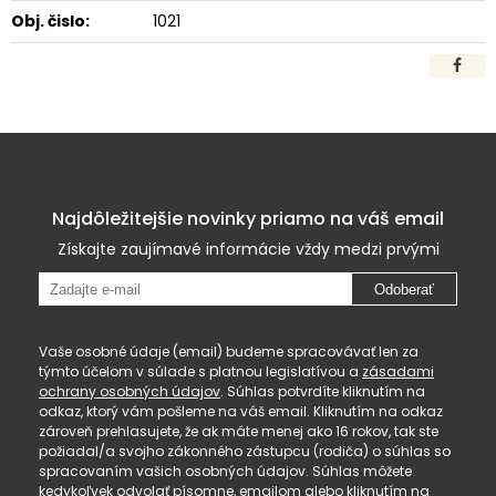
Obj. čislo:
1021
Najdôležitejšie novinky priamo na váš email
Získajte zaujímavé informácie vždy medzi prvými
Odoberať
Vaše osobné údaje (email) budeme spracovávať len za
týmto účelom v súlade s platnou legislatívou a
zásadami
ochrany osobných údajov
. Súhlas potvrdíte kliknutím na
odkaz, ktorý vám pošleme na váš email. Kliknutím na odkaz
zároveň prehlasujete, že ak máte menej ako 16 rokov, tak ste
požiadal/a svojho zákonného zástupcu (rodiča) o súhlas so
spracovaním vašich osobných údajov. Súhlas môžete
kedykoľvek odvolať písomne, emailom alebo kliknutím na