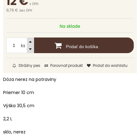
12
€
s DPH
9,76 €
bez DPH
Na sklade
ks
Pridať do košíka
Strážny pes
Porovnať produkt
Pridať do wishlistu
Dóza nerez na potraviny
Priemer 10 cm
Výška 30,5 cm
2,2 L
sklo, nerez