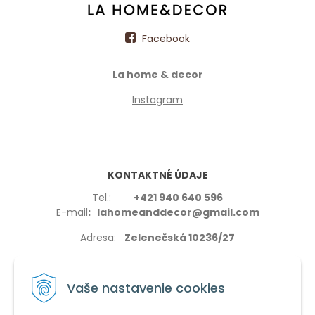
Facebook
La home & decor
Instagram
KONTAKTNÉ ÚDAJE
Tel.:
+421 940 640 596
E-mail
: lahomeanddecor@gmail.com
Adresa:
Zelenečská 10236/27
91702,Trnava
Vaše nastavenie cookies