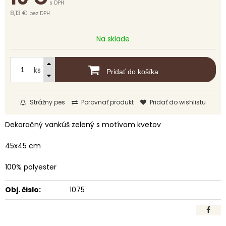
s DPH
8,13 €
bez DPH
Na sklade
ks
Pridať do košíka
Strážny pes
Porovnať produkt
Pridať do wishlistu
Dekoračný vankúš zelený s motívom kvetov
45x45 cm
100% polyester
Obj. čislo:
1075