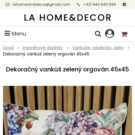
lahomeanddecor@gmail.com
+421 940 640 596
Facebook
Menu
Úvod
Interiérové doplnky
Vankúše, návliečky, deky
Dekoračný vankúš zelený orgován 45x45
Dekoračný vankúš zelený orgován 45x45