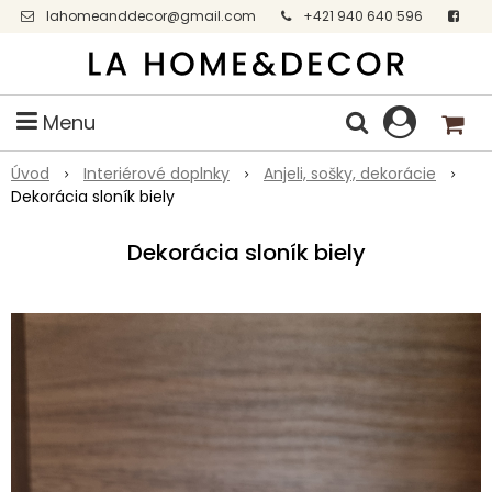
lahomeanddecor@gmail.com
+421 940 640 596
Facebook
Menu
Úvod
Interiérové doplnky
Anjeli, sošky, dekorácie
Dekorácia sloník biely
Dekorácia sloník biely