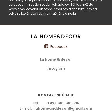
požiadal/a svojho zákonného zástupcu (rodiča) o súhlas so
spracovaním vašich osobných údajov. Súhlas môžete
kedykoľvek odvolať písomne, emailom alebo kliknutím na
odkaz z ktoréhokoľvek informačného emailu.
Facebook
La home & decor
Instagram
KONTAKTNÉ ÚDAJE
Tel.:
+421 940 640 596
E-mail
: lahomeanddecor@gmail.com