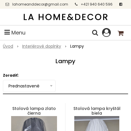
lahomeanddecor@gmail.com
+421 940 640 596
Facebook
Menu
Úvod
Interiérové doplnky
Lampy
Lampy
Zoradiť:
Prednastavené
Stolová lampa zlato
Stolová lampa kryštál
čierna
biela