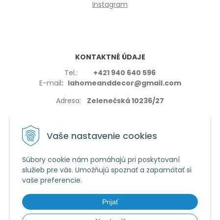
Instagram
KONTAKTNÉ ÚDAJE
Tel.:
+421 940 640 596
E-mail
: lahomeanddecor@gmail.com
Adresa:
Zelenečská 10236/27
91702,Trnava
Vaše nastavenie cookies
Súbory cookie nám pomáhajú pri poskytovaní
služieb pre vás. Umožňujú spoznať a zapamätať si
VŠETKO O NÁKUPE
vaše preferencie.
Reklamačné podmienky
Používanie cookies
Prijať
Obchodné podmienky