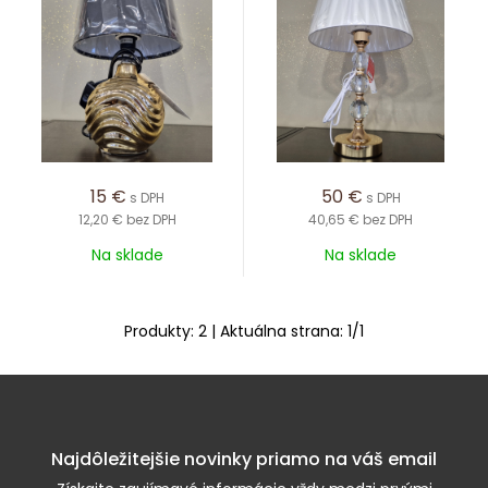
15
€
50
€
s DPH
s DPH
12,20 €
bez DPH
40,65 €
bez DPH
Na sklade
Na sklade
Produkty:
2
| Aktuálna strana:
1
/
1
Najdôležitejšie novinky priamo na váš email