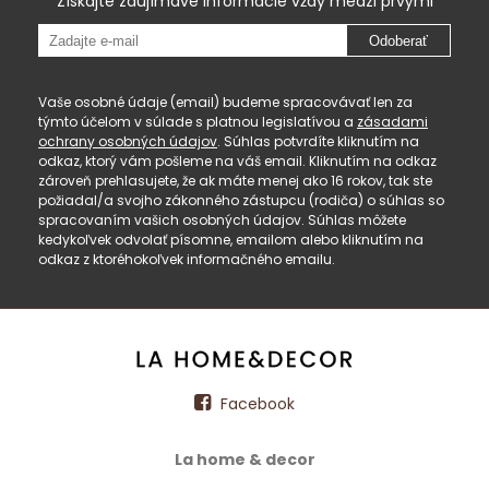
Získajte zaujímavé informácie vždy medzi prvými
Odoberať
Vaše osobné údaje (email) budeme spracovávať len za
týmto účelom v súlade s platnou legislatívou a
zásadami
ochrany osobných údajov
. Súhlas potvrdíte kliknutím na
odkaz, ktorý vám pošleme na váš email. Kliknutím na odkaz
zároveň prehlasujete, že ak máte menej ako 16 rokov, tak ste
požiadal/a svojho zákonného zástupcu (rodiča) o súhlas so
spracovaním vašich osobných údajov. Súhlas môžete
kedykoľvek odvolať písomne, emailom alebo kliknutím na
odkaz z ktoréhokoľvek informačného emailu.
Facebook
La home & decor