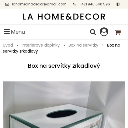
lahomeanddecor@gmail.com
+421 940 640 596
Facebook
Menu
Úvod
Interiérové doplnky
Box na servítky
Box na
servítky zrkadlový
Box na servítky zrkadlový