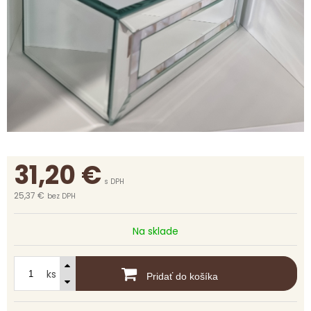
31,20
€
s DPH
25,37 €
bez DPH
Na sklade
ks
Pridať do košíka