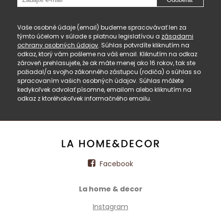
Vaše osobné údaje (email) budeme spracovávať len za
týmto účelom v súlade s platnou legislatívou a
zásadami
ochrany osobných údajov
. Súhlas potvrdíte kliknutím na
odkaz, ktorý vám pošleme na váš email. Kliknutím na odkaz
zároveň prehlasujete, že ak máte menej ako 16 rokov, tak ste
požiadal/a svojho zákonného zástupcu (rodiča) o súhlas so
spracovaním vašich osobných údajov. Súhlas môžete
kedykoľvek odvolať písomne, emailom alebo kliknutím na
odkaz z ktoréhokoľvek informačného emailu.
Facebook
La home & decor
Instagram