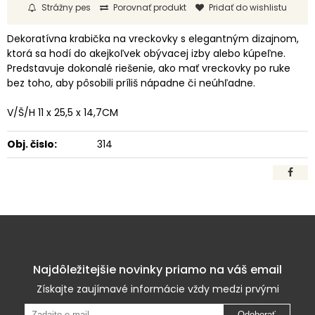
Strážny pes
Porovnať produkt
Pridať do wishlistu
Dekoratívna krabička na vreckovky s elegantným dizajnom,
ktorá sa hodí do akejkoľvek obývacej izby alebo kúpeľne.
Predstavuje dokonalé riešenie, ako mať vreckovky po ruke
bez toho, aby pôsobili príliš nápadne či neúhľadne.
V/Š/H 11 x 25,5 x 14,7CM
Obj. čislo:
314
Najdôležitejšie novinky priamo na váš email
Získajte zaujímavé informácie vždy medzi prvými
Odoberať