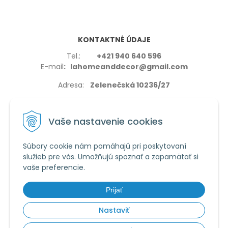
KONTAKTNÉ ÚDAJE
Tel.:
+421 940 640 596
E-mail
: lahomeanddecor@gmail.com
Adresa:
Zelenečská 10236/27
91702,Trnava
Vaše nastavenie cookies
Súbory cookie nám pomáhajú pri poskytovaní
služieb pre vás. Umožňujú spoznať a zapamätať si
VŠETKO O NÁKUPE
vaše preferencie.
Reklamačné podmienky
Používanie cookies
Prijať
Obchodné podmienky
Nastaviť