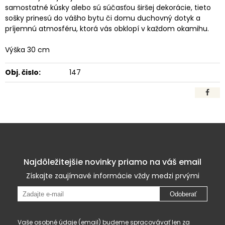
samostatné kúsky alebo sú súčasťou širšej dekorácie, tieto
sošky prinesú do vášho bytu či domu duchovný dotyk a
príjemnú atmosféru, ktorá vás obklopí v každom okamihu.
Výška 30 cm
Obj. čislo:
147
Najdôležitejšie novinky priamo na váš email
Získajte zaujímavé informácie vždy medzi prvými
Odoberať
Vaše osobné údaje (email) budeme spracovávať len za