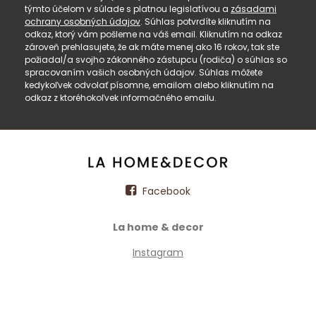
týmto účelom v súlade s platnou legislatívou a
zásadami
ochrany osobných údajov
. Súhlas potvrdíte kliknutím na
odkaz, ktorý vám pošleme na váš email. Kliknutím na odkaz
zároveň prehlasujete, že ak máte menej ako 16 rokov, tak ste
požiadal/a svojho zákonného zástupcu (rodiča) o súhlas so
spracovaním vašich osobných údajov. Súhlas môžete
kedykoľvek odvolať písomne, emailom alebo kliknutím na
odkaz z ktoréhokoľvek informačného emailu.
Facebook
La home & decor
Instagram