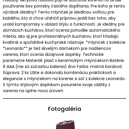
používanie bez potreby častého dopĺňania. Pre koho je tento
výrobok ideálny? Tento mlynček je ideálnou voľbou pre
každého, kto si chce uľahčiť prípravu jedál bez toho, aby
urobil kompromisy v oblasti štýlu a funkčnosti. Je ideálny pre
domácich kuchárov, ktorí ocenia pohodlie automatického
mletia, ako aj pre profesionálnych kuchárov, ktorí hľadajú
kvalitné a spoľahlivé kuchynské nástroje. *mlynček z kolekcie
*Leonardo** je tiež skvelým darčekom pre nadšencov
varenia, ktorí ocenia dizajnové doplnky. Technické
parametre Materiál: plast s keramickým mlynčekom Batérie:
6 AAA (nie sú súčasťou balenia) Áno Farba: matná bordová
Súprava: 2 ks Užite si dokonalú kombináciu praktickosti a
elegancie s mlynčekom na korenie a soľ z kolekcie Leonardo.
S týmto štýlovým doplnkom posuniete svoje zážitky z
varenia na úplne novú úroveň.
Fotogaléria