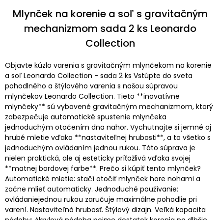
Mlynček na korenie a soľ s gravitačným
mechanizmom sada 2 ks Leonardo
Collection
Objavte kúzlo varenia s gravitačným mlynčekom na korenie
a soľ Leonardo Collection - sada 2 ks Vstúpte do sveta
pohodlného a štýlového varenia s našou súpravou
mlynčekov Leonardo Collection. Tieto **inovatívne
mlynčeky** sú vybavené gravitačným mechanizmom, ktorý
zabezpečuje automatické spustenie mlynčeka
jednoduchým otočením dna nahor. Vychutnajte si jemné aj
hrubé mletie vďaka **nastaviteľnej hrubosti**, a to všetko s
jednoduchým ovládaním jednou rukou. Táto súprava je
nielen praktická, ale aj esteticky príťažlivá vďaka svojej
**matnej bordovej farbe**. Prečo si kúpiť tento mlynček?
Automatické mletie: stačí otočiť mlynček hore nohami a
začne mlieť automaticky. Jednoduché používanie:
ovládaniejednou rukou zaručuje maximálne pohodlie pri
varení. Nastaviteľná hrubosť. Štýlový dizajn. Veľká kapacita
nádoby: Akrylová nádoba pojme dostatok korenia na dlhšie