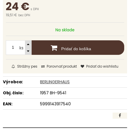
24
€
s DPH
19,51 €
bez DPH
Na sklade
ks
Pridať do košíka
Strážny pes
Porovnať produkt
Pridať do wishlistu
Výrobca:
BERLINGERHAUS
Obj. čislo:
1957 BH-9541
EAN:
5999143917540