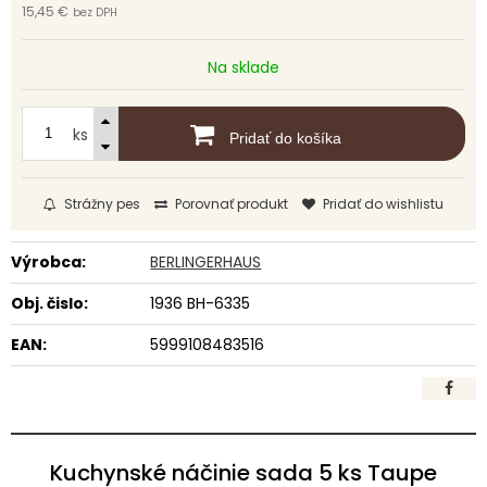
15,45 €
bez DPH
Na sklade
ks
Pridať do košíka
Strážny pes
Porovnať produkt
Pridať do wishlistu
Výrobca:
BERLINGERHAUS
Obj. čislo:
1936 BH-6335
EAN:
5999108483516
Kuchynské náčinie sada 5 ks Taupe