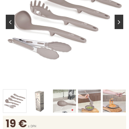
19
€
s DPH