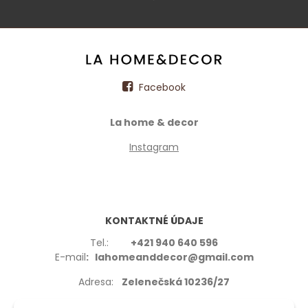
Facebook
La home & decor
Instagram
KONTAKTNÉ ÚDAJE
Tel.:
+421 940 640 596
E-mail
: lahomeanddecor@gmail.com
Adresa:
Zelenečská 10236/27
91702,Trnava