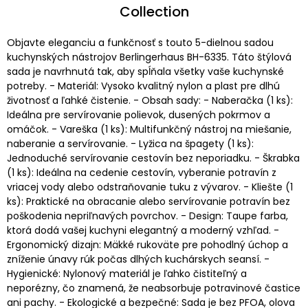
Collection
Objavte eleganciu a funkčnosť s touto 5-dielnou sadou
kuchynských nástrojov Berlingerhaus BH-6335. Táto štýlová
sada je navrhnutá tak, aby spĺňala všetky vaše kuchynské
potreby. - Materiál: Vysoko kvalitný nylon a plast pre dlhú
životnosť a ľahké čistenie. - Obsah sady: - Naberačka (1 ks):
Ideálna pre servírovanie polievok, dusených pokrmov a
omáčok. - Vareška (1 ks): Multifunkčný nástroj na miešanie,
naberanie a servírovanie. - Lyžica na špagety (1 ks):
Jednoduché servírovanie cestovín bez neporiadku. - Škrabka
(1 ks): Ideálna na cedenie cestovín, vyberanie potravín z
vriacej vody alebo odstraňovanie tuku z vývarov. - Kliešte (1
ks): Praktické na obracanie alebo servírovanie potravín bez
poškodenia nepriľnavých povrchov. - Design: Taupe farba,
ktorá dodá vašej kuchyni elegantný a moderný vzhľad. -
Ergonomický dizajn: Mäkké rukoväte pre pohodlný úchop a
zníženie únavy rúk počas dlhých kuchárskych seansí. -
Hygienické: Nylonový materiál je ľahko čistiteľný a
neporézny, čo znamená, že neabsorbuje potravinové častice
ani pachy. - Ekologické a bezpečné: Sada je bez PFOA, olova