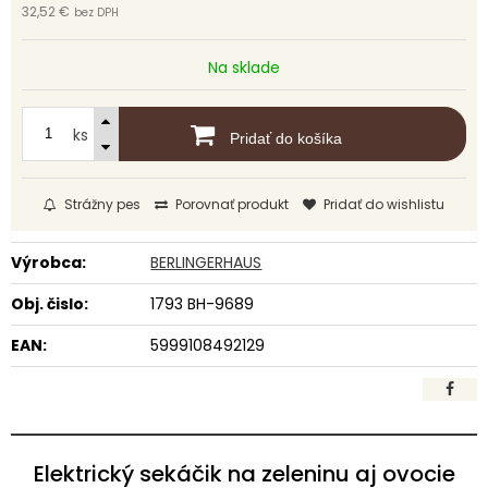
32,52 €
bez DPH
Na sklade
ks
Pridať do košíka
Strážny pes
Porovnať produkt
Pridať do wishlistu
Výrobca:
BERLINGERHAUS
Obj. čislo:
1793 BH-9689
EAN:
5999108492129
Elektrický sekáčik na zeleninu aj ovocie