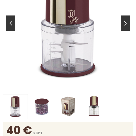
40
€
s DPH