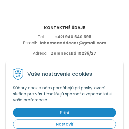
KONTAKTNÉ ÚDAJE
Tel.:
+421 940 640 596
E-mail
: lahomeanddecor@gmail.com
Adresa:
Zelenečská 10236/27
91702,Trnava
Vaše nastavenie cookies
Súbory cookie nám pomáhajú pri poskytovaní
služieb pre vás. Umožňujú spoznať a zapamätať si
VŠETKO O NÁKUPE
vaše preferencie.
Reklamačné podmienky
Používanie cookies
Prijať
Obchodné podmienky
Nastaviť