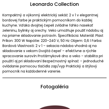
Leonardo Collection
Kompaktný a výkonný elektrický sekáč 2 v 1 v elegantnej
bordovej farbe je praktickým pomocníkom do každej
kuchyne. Vďaka dvojitej čepeli zvládne ľahko nasekať
zeleninu, bylinky aj orechy. Veko umožňuje použiť nádobu aj
na priame skladovanie potravín. Špecifikácia: Materiál: Plast
Príkon: 300 W Napätie: 220–240 V, 50 Hz Objem: 0,6 l Farba:
Bordová Vlastnosti: 2 v 1 – sekacia nádoba vhodná aj na
skladovanie s vekom Dvojitá čepeľ – efektívne a rýchle
spracovanie surovín Protišmykové dno a veko – stabilita pri
použití aj pri skladovaní Bezpečnostný spínač – jednoduché
ovládanie pomocou tlačidla zap/vyp Praktický a štýlový
pomocník na každodenné varenie.
Fotogaléria