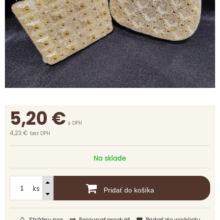
5,20
€
s DPH
4,23 €
bez DPH
Na sklade
ks
Pridať do košíka
Strážny pes
Porovnať produkt
Pridať do wishlistu