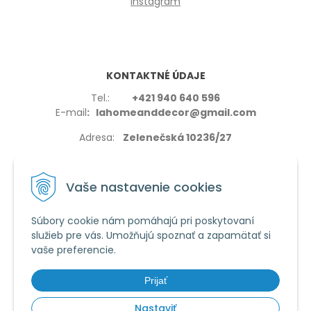
Instagram
KONTAKTNÉ ÚDAJE
Tel.:
+421 940 640 596
E-mail
: lahomeanddecor@gmail.com
Adresa:
Zelenečská 10236/27
91702,Trnava
Vaše nastavenie cookies
Súbory cookie nám pomáhajú pri poskytovaní
služieb pre vás. Umožňujú spoznať a zapamätať si
VŠETKO O NÁKUPE
vaše preferencie.
Reklamačné podmienky
Používanie cookies
Prijať
Obchodné podmienky
Nastaviť