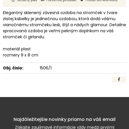
Elegantný sklenený závesná ozdoba na stromček v tvare
zlatej kabelky je jedinečnou ozdobou, ktorá dodá vášmu
vianočnému stromčeku lesk, štýl a nádych glamour. Detailne
spracovaná ozdoba je veľmi pekným doplnkom na váš
stromček či girlandu.
materiál plast
rozmery 9 x 8 cm
Obj. čislo:
1506/1
Najdôležitejšie novinky priamo na váš email
Získajte zaujímavé informácie vždy medzi prvými