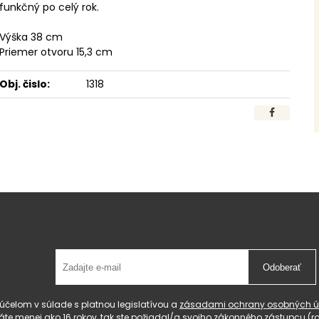
funkčný po celý rok.
Výška 38 cm
Priemer otvoru 15,3 cm
Obj. čislo:
1318
Odoberať
čelom v súlade s platnou legislatívou a
zásadami ochrany osobných ú
 máte menej ako 16 rokov, tak ste požiadal/a svojho zákonného zástupcu 