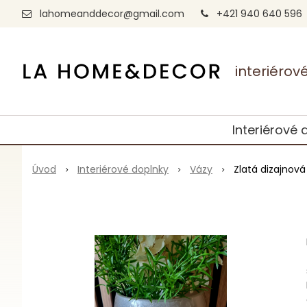
lahomeanddecor@gmail.com
+421 940 640 596
interiéro
Interiérové 
Úvod
Interiérové doplnky
Vázy
Zlatá dizajnov