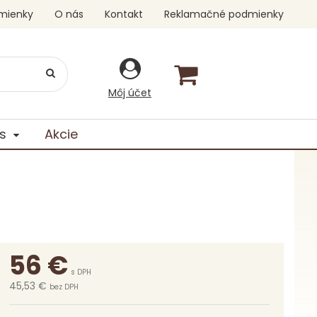
mienky
O nás
Kontakt
Reklamačné podmienky
Môj účet
s
Akcie
a
56
€
s DPH
45,53 €
bez DPH