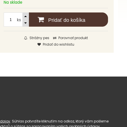
Na sklade
ks
Pridať do košíka
Strážny pes
Porovnať produkt
Pridať do wishlistu
dajov
. Súhlas potvrdíte kliknutím na odkaz, ktorý vám pošleme
(rodiča) o súhlas so spracovaním vašich osobných údajov.