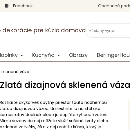
Facebook
Obchodné pod
vé dekorácie pre kúzlo domova
doplnky
Kuchyňa
Obrazy
BerlingerHau
á sklenená váza
Zlatá dizajnová sklenená váz
Rozžiarte akýkoľvek obytný priestor touto nádhernou
zlatou dizajnovou vázou. Umiestnite ju na stôl ako
samostatný doplnok alebo ju doplňte kyticou kvetov.
Mimo sezóny do nej môžete vložiť sušené kvety alebo
ozdobné vetvičky, čím z nej urobíte kúsok, ktorý je