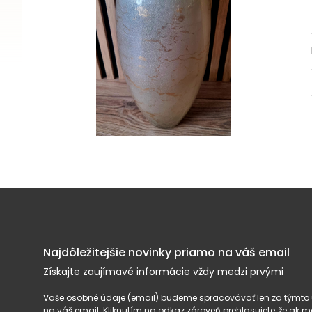
Najdôležitejšie novinky priamo na váš email
Získajte zaujímavé informácie vždy medzi prvými
Vaše osobné údaje (email) budeme spracovávať len za týmto ú
na váš email. Kliknutím na odkaz zároveň prehlasujete, že ak