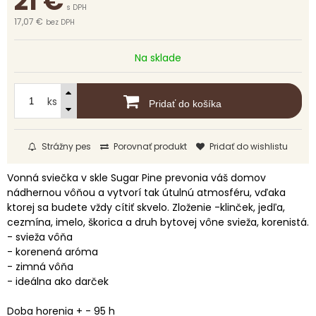
21
€
s DPH
17,07 €
bez DPH
Na sklade
ks
Pridať do košíka
Strážny pes
Porovnať produkt
Pridať do wishlistu
Vonná sviečka v skle Sugar Pine prevonia váš domov
nádhernou vôňou a vytvorí tak útulnú atmosféru, vďaka
ktorej sa budete vždy cítiť skvelo. Zloženie -klinček, jedľa,
cezmína, imelo, škorica a druh bytovej vône svieža, korenistá.
- svieža vôňa
- korenená aróma
- zimná vôňa
- ideálna ako darček
Doba horenia + - 95 h