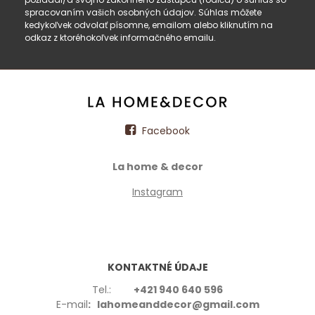
spracovaním vašich osobných údajov. Súhlas môžete
kedykoľvek odvolať písomne, emailom alebo kliknutím na
odkaz z ktoréhokoľvek informačného emailu.
Facebook
La home & decor
Instagram
KONTAKTNÉ ÚDAJE
Tel.:
+421 940 640 596
E-mail
: lahomeanddecor@gmail.com