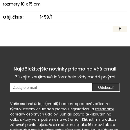
rozmery 18 x 15 cm
Obj. čislo:
1459/1
Najdôležitejšie novinky priamo na váš email
Získajte zaujímavé informácie vždy medzi prvými
Odoberať
Vaše osobné údaje (email) budeme spracovávať len za
týmto účelom v súlade s platnou legislatívou a
zásadami
ochrany osobných údajov
. Súhlas potvrdíte kliknutím na
odkaz, ktorý vám pošleme na váš email. Kliknutím na odkaz
zároveň prehlasujete, že ak máte menej ako 16 rokov, tak ste
požiadal/a svojho zákonného zástupcu (rodiča) o súhlas so