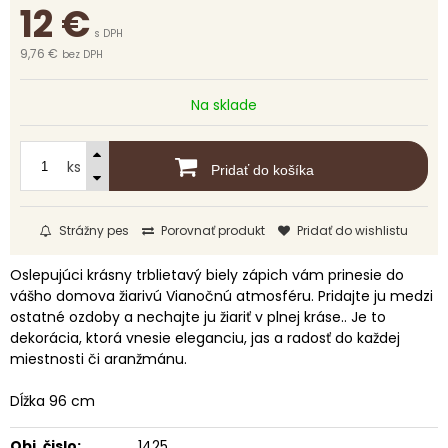
12
€
s DPH
9,76 €
bez DPH
Na sklade
ks
Pridať do košíka
Strážny pes
Porovnať produkt
Pridať do wishlistu
Oslepujúci krásny trblietavý biely zápich vám prinesie do
vášho domova žiarivú Vianočnú atmosféru. Pridajte ju medzi
ostatné ozdoby a nechajte ju žiariť v plnej kráse.. Je to
dekorácia, ktorá vnesie eleganciu, jas a radosť do každej
miestnosti či aranžmánu.
Dĺžka 96 cm
Obj. čislo:
1425