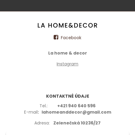
Facebook
La home & decor
Instagram
KONTAKTNÉ ÚDAJE
Tel.:
+421 940 640 596
E-mail
: lahomeanddecor@gmail.com
Adresa:
Zelenečská 10236/27
91702,Trnava