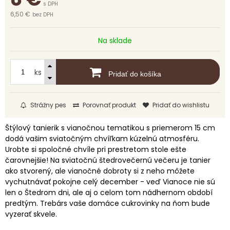
s DPH
6,50 €
bez DPH
Na sklade
ks
Pridať do košíka
Strážny pes
Porovnať produkt
Pridať do wishlistu
Štýlový tanierik s vianočnou tematikou s priemerom 15 cm
dodá vašim sviatočným chvíľkam kúzelnú atmosféru.
Urobte si spoločné chvíle pri prestretom stole ešte
čarovnejšie! Na sviatočnú štedrovečernú večeru je tanier
ako stvorený, ale vianočné dobroty si z neho môžete
vychutnávať pokojne celý december - veď Vianoce nie sú
len o Štedrom dni, ale aj o celom tom nádhernom období
predtým. Trebárs vaše domáce cukrovinky na ňom bude
vyzerať skvele.