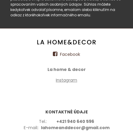
spracovaním vašich osobných údajov. Súhlas môžete
kedykoľvek odvolať písomne, emailom alebo kliknutím na
odkaz z ktoréhokoľvek informačného emailu.
Facebook
La home & decor
Instagram
KONTAKTNÉ ÚDAJE
Tel.:
+421 940 640 596
E-mail
: lahomeanddecor@gmail.com