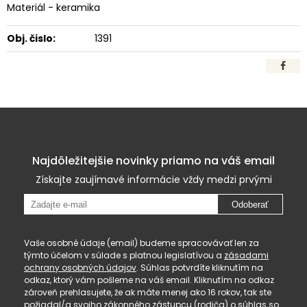
Materiál - keramika
Obj. čislo:
1391
Najdôležitejšie novinky priamo na váš email
Získajte zaujímavé informácie vždy medzi prvými
Odoberať
Vaše osobné údaje (email) budeme spracovávať len za
týmto účelom v súlade s platnou legislatívou a
zásadami
ochrany osobných údajov
. Súhlas potvrdíte kliknutím na
odkaz, ktorý vám pošleme na váš email. Kliknutím na odkaz
zároveň prehlasujete, že ak máte menej ako 16 rokov, tak ste
požiadal/a svojho zákonného zástupcu (rodiča) o súhlas so