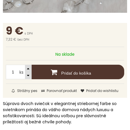
9
€
s DPH
7,32 €
bez DPH
Na sklade
ks
Pridať do košíka
Strážny pes
Porovnať produkt
Pridať do wishlistu
Súprava dvoch sviečok v elegantnej striebornej farbe so
svietnikom prináša do vášho domova nádych luxusu a
sofistikovanosti. Sú ideálnou voľbou pre slávnostné
príležitosti aj bežné chvíle pohody.