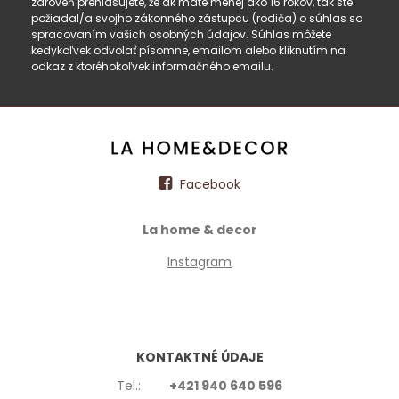
zároveň prehlasujete, že ak máte menej ako 16 rokov, tak ste
požiadal/a svojho zákonného zástupcu (rodiča) o súhlas so
spracovaním vašich osobných údajov. Súhlas môžete
kedykoľvek odvolať písomne, emailom alebo kliknutím na
odkaz z ktoréhokoľvek informačného emailu.
Facebook
La home & decor
Instagram
KONTAKTNÉ ÚDAJE
Tel.:
+421 940 640 596