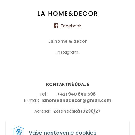
Facebook
La home & decor
Instagram
KONTAKTNÉ ÚDAJE
Tel.:
+421 940 640 596
E-mail
: lahomeanddecor@gmail.com
Adresa:
Zelenečská 10236/27
91702,Trnava
Vaše nastavenie cookies