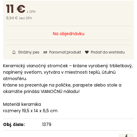
11
€
s DPH
8,94 €
bez DPH
Na objednávku
Strážny pes
Porovnať produkt
Pridať do wishlistu
Keramický vianočný stromček – krásne vyrobený trblietkavý,
naplnený svetlom, vytvára v miestnosti teplú, útulnú
atmosféru.
Krásne sa prezentuje na poličke, parapete alebo stole a
okamžite prináša VIANOČNÚ náladu!
Materiál keramika
rozmery 19,5 x 14 x 6,5 cm
Obj. čislo:
1379