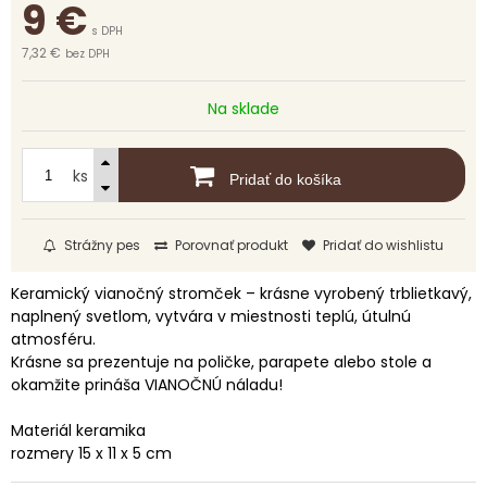
9
€
s DPH
7,32 €
bez DPH
Na sklade
ks
Pridať do košíka
Strážny pes
Porovnať produkt
Pridať do wishlistu
Keramický vianočný stromček – krásne vyrobený trblietkavý,
naplnený svetlom, vytvára v miestnosti teplú, útulnú
atmosféru.
Krásne sa prezentuje na poličke, parapete alebo stole a
okamžite prináša VIANOČNÚ náladu!
Materiál keramika
rozmery 15 x 11 x 5 cm