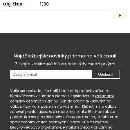
Obj. čislo:
1380
Najdôležitejšie novinky priamo na váš email
Získajte zaujímavé informácie vždy medzi prvými
Odoberať
Vaše osobné údaje (email) budeme spracovávať len za
týmto účelom v súlade s platnou legislatívou a
zásadami
ochrany osobných údajov
. Súhlas potvrdíte kliknutím na
odkaz, ktorý vám pošleme na váš email. Kliknutím na odkaz
zároveň prehlasujete, že ak máte menej ako 16 rokov, tak ste
požiadal/a svojho zákonného zástupcu (rodiča) o súhlas so
spracovaním vašich osobných údajov. Súhlas môžete
kedykoľvek odvolať písomne, emailom alebo kliknutím na