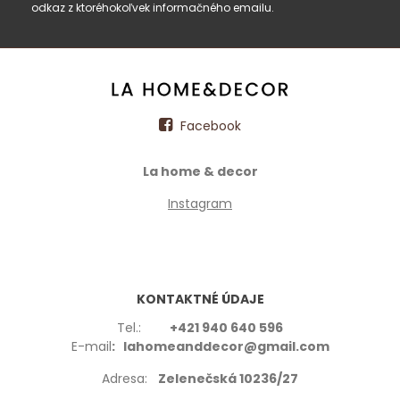
odkaz z ktoréhokoľvek informačného emailu.
Facebook
La home & decor
Instagram
KONTAKTNÉ ÚDAJE
Tel.:
+421 940 640 596
E-mail
: lahomeanddecor@gmail.com
Adresa:
Zelenečská 10236/27