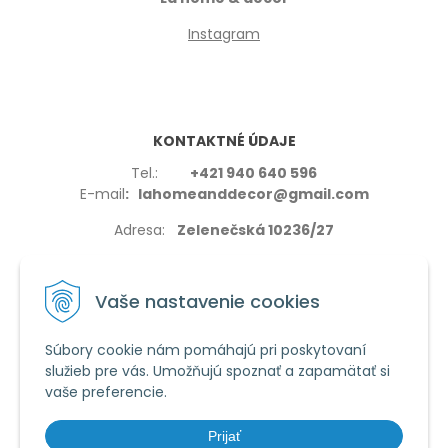
Instagram
KONTAKTNÉ ÚDAJE
Tel.:
+421 940 640 596
E-mail
: lahomeanddecor@gmail.com
Adresa:
Zelenečská 10236/27
91702,Trnava
Vaše nastavenie cookies
Súbory cookie nám pomáhajú pri poskytovaní
služieb pre vás. Umožňujú spoznať a zapamätať si
VŠETKO O NÁKUPE
vaše preferencie.
Reklamačné podmienky
Používanie cookies
Prijať
Obchodné podmienky