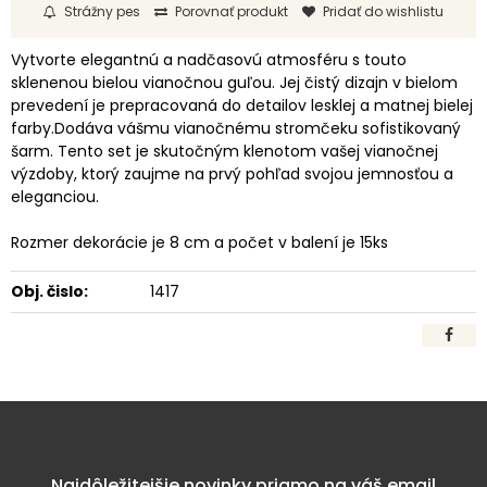
Strážny pes
Porovnať produkt
Pridať do wishlistu
Vytvorte elegantnú a nadčasovú atmosféru s touto
sklenenou bielou vianočnou guľou. Jej čistý dizajn v bielom
prevedení je prepracovaná do detailov lesklej a matnej bielej
farby.Dodáva vášmu vianočnému stromčeku sofistikovaný
šarm. Tento set je skutočným klenotom vašej vianočnej
výzdoby, ktorý zaujme na prvý pohľad svojou jemnosťou a
eleganciou.
Rozmer dekorácie je 8 cm a počet v balení je 15ks
Obj. čislo:
1417
Najdôležitejšie novinky priamo na váš email