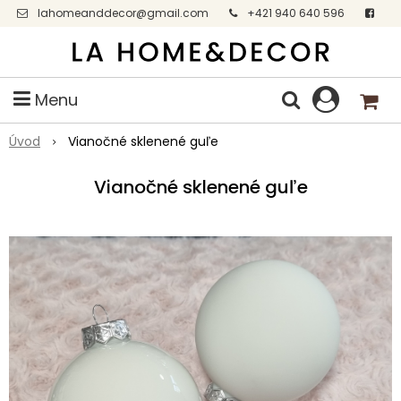
lahomeanddecor@gmail.com
+421 940 640 596
Facebook
Menu
Úvod
Vianočné sklenené guľe
Vianočné sklenené guľe