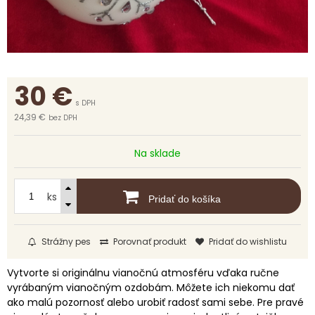
30
€
s DPH
24,39 €
bez DPH
Na sklade
ks
Pridať do košíka
Strážny pes
Porovnať produkt
Pridať do wishlistu
Vytvorte si originálnu vianočnú atmosféru vďaka ručne
vyrábaným vianočným ozdobám. Môžete ich niekomu dať
ako malú pozornosť alebo urobiť radosť sami sebe. Pre pravé