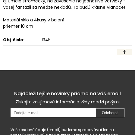
aj umelé stromčeky, na zavesenie na jednotlivé vetvičky -
Vašej fantázii sa medze nekladú. To budú krásne Vianoce!
Materiál sklo a 4kusy v balení
priemer 10 cm
Obj. čislo:
1345
Najdôležitejšie novinky priamo na váš email
Získajte zaujímavé informácie vždy medzi prvými
Odoberať
Vaše osobné údaje (email) budeme spracovávať len za