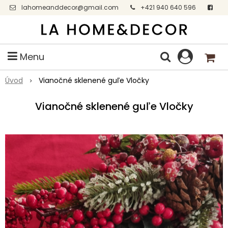
lahomeanddecor@gmail.com
+421 940 640 596
Facebook
Menu
Úvod
Vianočné sklenené guľe Vločky
Vianočné sklenené guľe Vločky