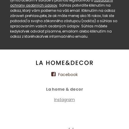
týmto účelom v súlade s platnou legislatívou a
zásadami
ochrany osobných údajov
. Súhlas potvrdíte kliknutím na
odkaz, ktorý vám pošleme na váš email. Kliknutím na odkaz
zároveň prehlasujete, že ak máte menej ako 16 rokov, tak ste
požiadal/a svojho zákonného zástupcu (rodiča) o súhlas so
spracovaním vašich osobných údajov. Súhlas môžete
kedykoľvek odvolať písomne, emailom alebo kliknutím na
odkaz z ktoréhokoľvek informačného emailu.
Facebook
La home & decor
Instagram