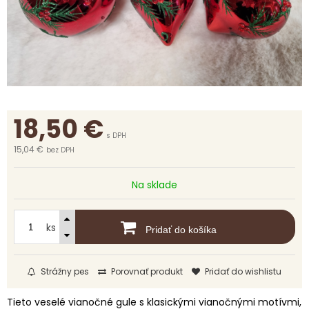
18,50
€
s DPH
15,04 €
bez DPH
Na sklade
ks
Pridať do košíka
Strážny pes
Porovnať produkt
Pridať do wishlistu
Tieto veselé vianočné gule s klasickými vianočnými motívmi,