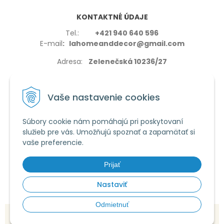
KONTAKTNÉ ÚDAJE
Tel.:
+421 940 640 596
E-mail
: lahomeanddecor@gmail.com
Adresa:
Zelenečská 10236/27
91702,Trnava
Vaše nastavenie cookies
Súbory cookie nám pomáhajú pri poskytovaní
služieb pre vás. Umožňujú spoznať a zapamätať si
VŠETKO O NÁKUPE
vaše preferencie.
Reklamačné podmienky
Používanie cookies
Prijať
Obchodné podmienky
Nastaviť
Odmietnuť
© 2026 La home & decor •
tvorba eshopu cez UNIobchod
,
webhosting
spoločnosti
WEBYGROUP