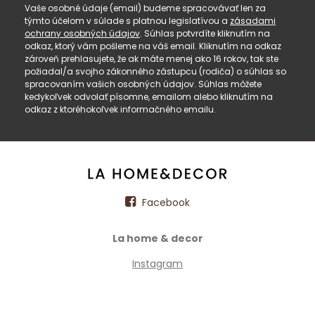
Vaše osobné údaje (email) budeme spracovávať len za
týmto účelom v súlade s platnou legislatívou a
zásadami
ochrany osobných údajov
. Súhlas potvrdíte kliknutím na
odkaz, ktorý vám pošleme na váš email. Kliknutím na odkaz
zároveň prehlasujete, že ak máte menej ako 16 rokov, tak ste
požiadal/a svojho zákonného zástupcu (rodiča) o súhlas so
spracovaním vašich osobných údajov. Súhlas môžete
kedykoľvek odvolať písomne, emailom alebo kliknutím na
odkaz z ktoréhokoľvek informačného emailu.
Facebook
La home & decor
Instagram