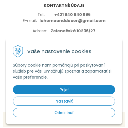
KONTAKTNÉ ÚDAJE
Tel.:
+421 940 640 596
E-mail
: lahomeanddecor@gmail.com
Adresa:
Zelenečská 10236/27
91702,Trnava
Vaše nastavenie cookies
Súbory cookie nám pomáhajú pri poskytovaní
služieb pre vás. Umožňujú spoznať a zapamätať si
VŠETKO O NÁKUPE
vaše preferencie.
Reklamačné podmienky
Používanie cookies
Prijať
Obchodné podmienky
Nastaviť
Odmietnuť
© 2026 La home & decor •
tvorba eshopu cez UNIobchod
,
webhosting
spoločnosti
WEBYGROUP