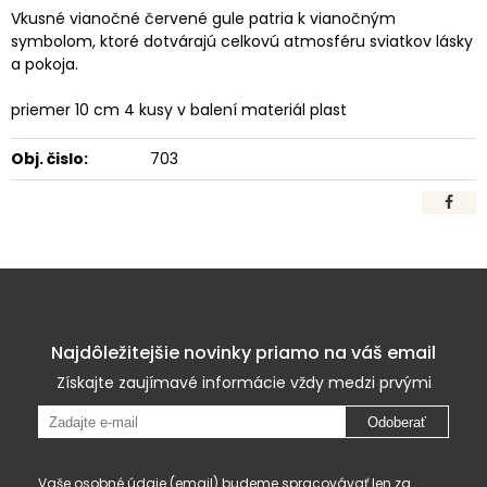
Vkusné vianočné červené gule patria k vianočným
symbolom, ktoré dotvárajú celkovú atmosféru sviatkov lásky
a pokoja.
priemer 10 cm 4 kusy v balení materiál plast
Obj. čislo:
703
Najdôležitejšie novinky priamo na váš email
Získajte zaujímavé informácie vždy medzi prvými
Odoberať
Vaše osobné údaje (email) budeme spracovávať len za