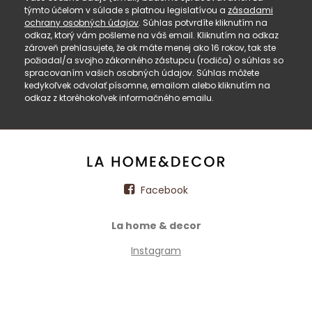
týmto účelom v súlade s platnou legislatívou a
zásadami
ochrany osobných údajov
. Súhlas potvrdíte kliknutím na
odkaz, ktorý vám pošleme na váš email. Kliknutím na odkaz
zároveň prehlasujete, že ak máte menej ako 16 rokov, tak ste
požiadal/a svojho zákonného zástupcu (rodiča) o súhlas so
spracovaním vašich osobných údajov. Súhlas môžete
kedykoľvek odvolať písomne, emailom alebo kliknutím na
odkaz z ktoréhokoľvek informačného emailu.
Facebook
La home & decor
Instagram