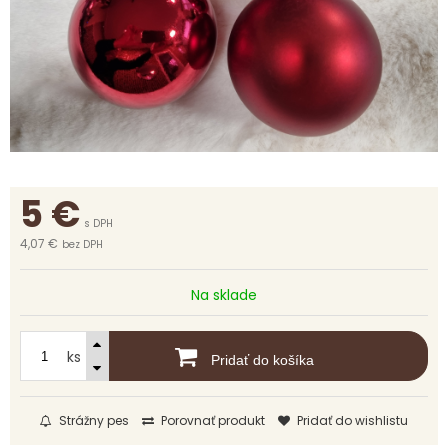
5
€
s DPH
4,07 €
bez DPH
Na sklade
ks
Pridať do košíka
Strážny pes
Porovnať produkt
Pridať do wishlistu