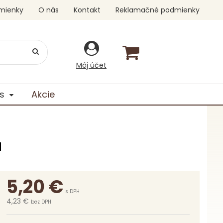
mienky
O nás
Kontakt
Reklamačné podmienky
Môj účet
s
Akcie
a
5,20
€
s DPH
4,23 €
bez DPH