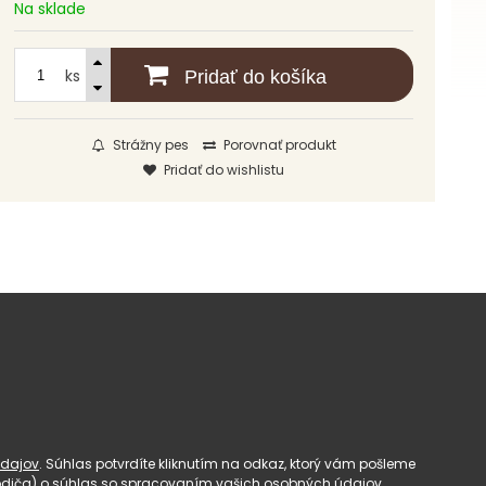
Na sklade
ks
Pridať do košíka
Strážny pes
Porovnať produkt
Pridať do wishlistu
dajov
. Súhlas potvrdíte kliknutím na odkaz, ktorý vám pošleme
(rodiča) o súhlas so spracovaním vašich osobných údajov.