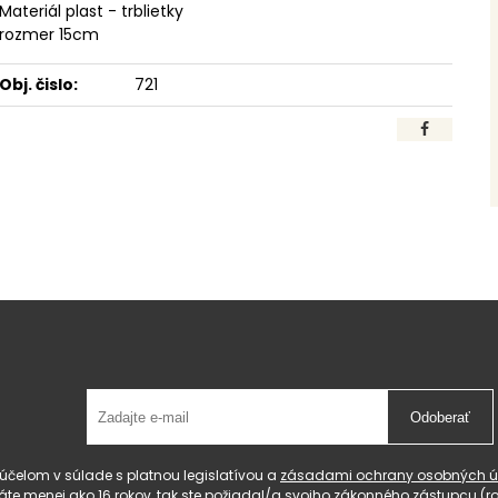
Materiál plast - trblietky
rozmer 15cm
Obj. čislo:
721
Odoberať
čelom v súlade s platnou legislatívou a
zásadami ochrany osobných ú
 máte menej ako 16 rokov, tak ste požiadal/a svojho zákonného zástupcu 