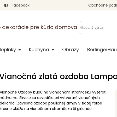
Facebook
Obchodné pod
vé dekorácie pre kúzlo domova
doplnky
Kuchyňa
Obrazy
BerlingerHau
Vianočná zlatá ozdoba Lamp
Vianočné Ozdoby budú na vianočnom stromčeku vyzerať
nádherne. Skvele sa osvedčia pri vytváraní vianočných
dekorácií.Závesná ozdoba pouličnej lampy v zlatej farbe
krásne ukáže na vianočnom stromčeku či girlande.