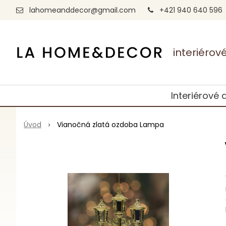
lahomeanddecor@gmail.com
+421 940 640 596
interiéro
Interiérové 
Úvod
Vianočná zlatá ozdoba Lampa