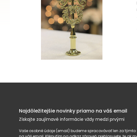
Najdôležitejšie novinky priamo na váš email
Získajte zaujímavé informácie vždy medzi prvými
Vaše osobné údaje (email) budeme spracovávať len za týmto ú
na váš email. Kliknutím na odkaz zároveň prehlasujete, že ak