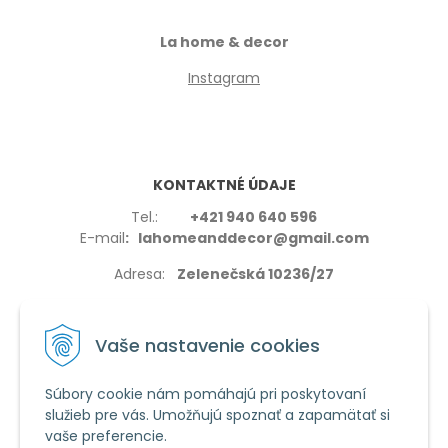
La home & decor
Instagram
KONTAKTNÉ ÚDAJE
Tel.:
+421 940 640 596
E-mail
: lahomeanddecor@gmail.com
Adresa:
Zelenečská 10236/27
91702,Trnava
Vaše nastavenie cookies
Súbory cookie nám pomáhajú pri poskytovaní
služieb pre vás. Umožňujú spoznať a zapamätať si
VŠETKO O NÁKUPE
vaše preferencie.