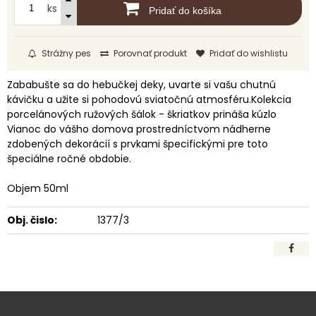
ks
Pridať do košíka
Strážny pes
Porovnať produkt
Pridať do wishlistu
Zababušte sa do hebučkej deky, uvarte si vašu chutnú
kávičku a užite si pohodovú sviatočnú atmosféru.Kolekcia
porcelánových ružových šálok - škriatkov prináša kúzlo
Vianoc do vášho domova prostredníctvom nádherne
zdobených dekorácií s prvkami špecifickými pre toto
špeciálne ročné obdobie.
Objem 50ml
Obj. čislo:
1377/3