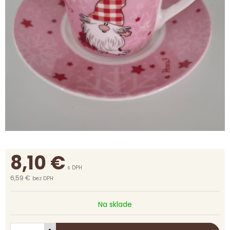
8,10
€
s DPH
6,59 €
bez DPH
Na sklade