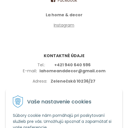
Facebook
La home & decor
Instagram
KONTAKTNÉ ÚDAJE
Tel.:
+421 940 640 596
E-mail
: lahomeanddecor@gmail.com
Adresa:
Zelenečská 10236/27
91702,Trnava
Vaše nastavenie cookies
Súbory cookie nám pomáhajú pri poskytovaní
služieb pre vás. Umožňujú spoznať a zapamätať si
VŠETKO O NÁKUPE
vaše preferencie.