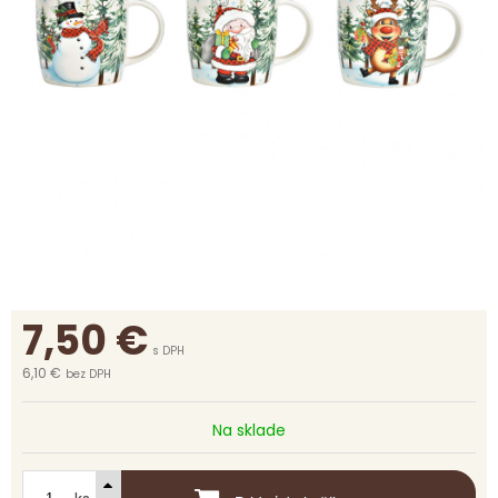
7,50
€
s DPH
6,10 €
bez DPH
Na sklade