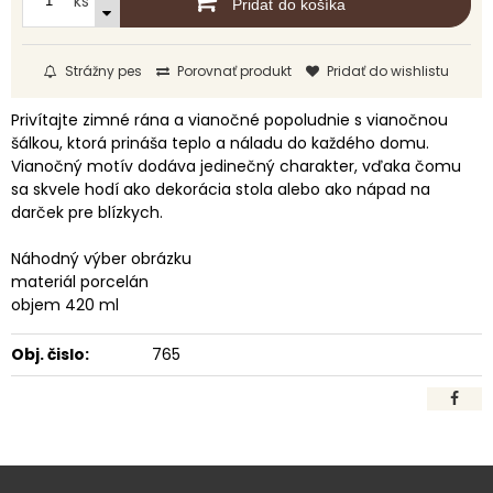
ks
Pridať do košíka
Strážny pes
Porovnať produkt
Pridať do wishlistu
Privítajte zimné rána a vianočné popoludnie s vianočnou
šálkou, ktorá prináša teplo a náladu do každého domu.
Vianočný motív dodáva jedinečný charakter, vďaka čomu
sa skvele hodí ako dekorácia stola alebo ako nápad na
darček pre blízkych.
Náhodný výber obrázku
materiál porcelán
objem 420 ml
Obj. čislo:
765