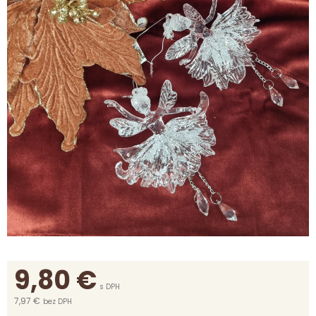
9,80
€
s DPH
7,97 €
bez DPH