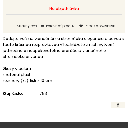
Na objednávku
Strážny pes
Porovnať produkt
Pridať do wishlistu
Dodajte vášmu vianočnému stromčeku eleganciu a pôvab s
touto krásnou rozprávkovou vílou.Môžete z nich vytvoriť
jedinečné a neopakovateľné aranžácie vianočného
stromčeka či venca.
2kusy v balení
materiál plast
rozmery (ks) 15,5 x 10 cm
Obj. čislo:
783