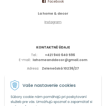
Facebook
La home & decor
Instagram
KONTAKTNÉ ÚDAJE
Tel.:
+421 940 640 596
E-mail
: lahomeanddecor@gmail.com
Adresa:
Zelenečská 10236/27
91702,Trnava
Vaše nastavenie cookies
Súbory cookie nám pomáhajú pri poskytovaní
služieb pre vás. Umožňujú spoznať a zapamätať si
VŠETKO O NÁKUPE