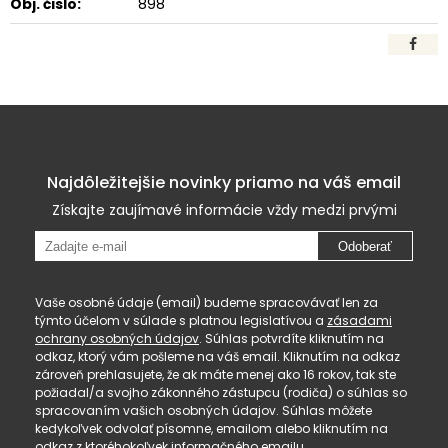
Obj. čislo:
898
Najdôležitejšie novinky priamo na váš email
Získajte zaujímavé informácie vždy medzi prvými
Odoberať
Vaše osobné údaje (email) budeme spracovávať len za
týmto účelom v súlade s platnou legislatívou a
zásadami
ochrany osobných údajov
. Súhlas potvrdíte kliknutím na
odkaz, ktorý vám pošleme na váš email. Kliknutím na odkaz
zároveň prehlasujete, že ak máte menej ako 16 rokov, tak ste
požiadal/a svojho zákonného zástupcu (rodiča) o súhlas so
spracovaním vašich osobných údajov. Súhlas môžete
kedykoľvek odvolať písomne, emailom alebo kliknutím na
odkaz z ktoréhokoľvek informačného emailu.