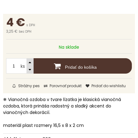
4
€
s DPH
3,25 €
bez DPH
Na sklade
ks
Pridať do košíka
Strážny pes
Porovnať produkt
Pridať do wishlistu
❄ Vianočná ozdoba v tvare lízatka je klasická vianočná
ozdoba, ktorá prináša radostný a sladký akcent do
vianočných dekorácií.
materiál plast rozmery 16,5 x 8 x 2 cm