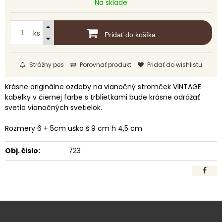
Na sklade
ks
Pridať do košíka
Strážny pes
Porovnať produkt
Pridať do wishlistu
Krásne originálne ozdoby na vianočný stromček VINTAGE
kabelky v čiernej farbe s trblietkami bude krásne odrážať
svetlo vianočných svetielok.
Rozmery 6 + 5cm uško š 9 cm h 4,5 cm
Obj. čislo:
723