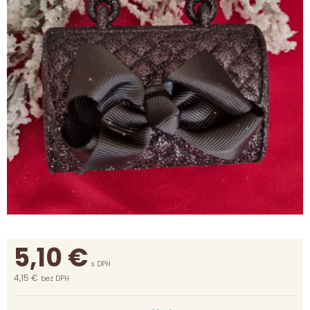
5,10
€
s DPH
4,15 €
bez DPH