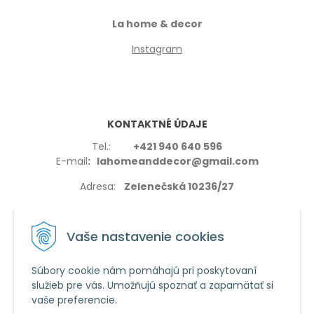
La home & decor
Instagram
KONTAKTNÉ ÚDAJE
Tel.:
+421 940 640 596
E-mail
: lahomeanddecor@gmail.com
Adresa:
Zelenečská 10236/27
91702,Trnava
Vaše nastavenie cookies
Súbory cookie nám pomáhajú pri poskytovaní
služieb pre vás. Umožňujú spoznať a zapamätať si
VŠETKO O NÁKUPE
vaše preferencie.
Reklamačné podmienky