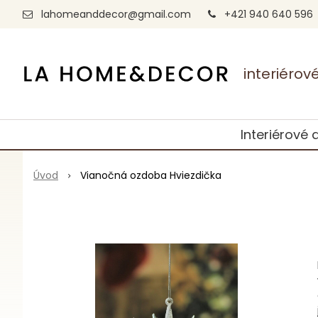
lahomeanddecor@gmail.com
+421 940 640 596
interiéro
Interiérové 
Úvod
Vianočná ozdoba Hviezdička