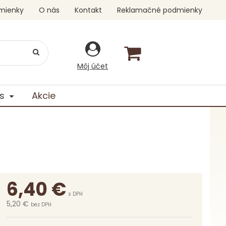
mienky
O nás
Kontakt
Reklamačné podmienky
Môj účet
s
Akcie
6,40
€
s DPH
5,20 €
bez DPH