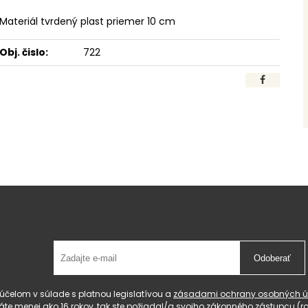
Materiál tvrdený plast priemer 10 cm
Obj. čislo:
722
Odoberať
čelom v súlade s platnou legislatívou a
zásadami ochrany osobných ú
 máte menej ako 16 rokov, tak ste požiadal/a svojho zákonného zástupcu 