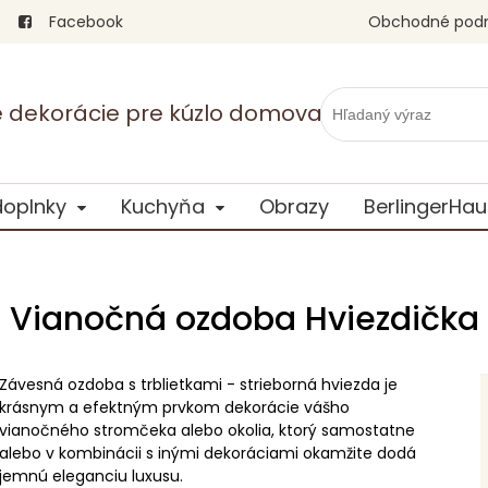
Facebook
Obchodné pod
vé dekorácie pre kúzlo domova
doplnky
Kuchyňa
Obrazy
BerlingerHau
Vianočná ozdoba Hviezdička
Závesná ozdoba s trblietkami - strieborná hviezda je
krásnym a efektným prvkom dekorácie vášho
vianočného stromčeka alebo okolia, ktorý samostatne
alebo v kombinácii s inými dekoráciami okamžite dodá
jemnú eleganciu luxusu.