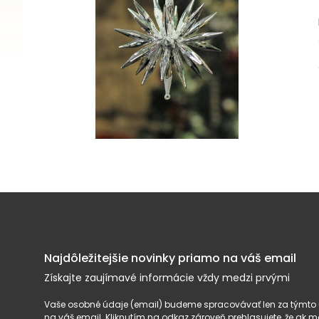
Najdôležitejšie novinky priamo na váš email
Získajte zaujímavé informácie vždy medzi prvými
Vaše osobné údaje (email) budeme spracovávať len za týmto ú
na váš email. Kliknutím na odkaz zároveň prehlasujete, že ak