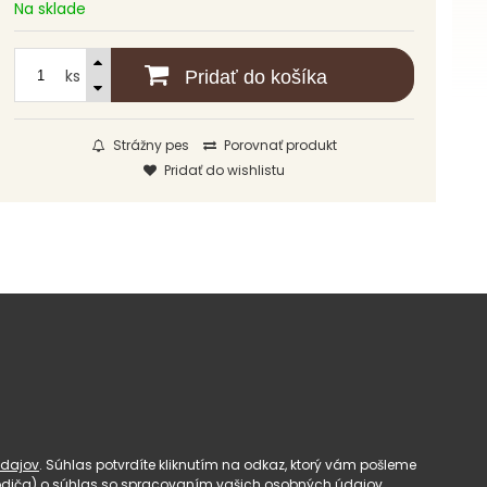
Na sklade
ks
Pridať do košíka
Strážny pes
Porovnať produkt
Pridať do wishlistu
dajov
. Súhlas potvrdíte kliknutím na odkaz, ktorý vám pošleme
(rodiča) o súhlas so spracovaním vašich osobných údajov.