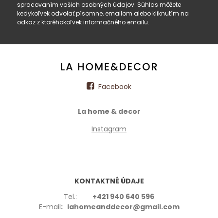
spracovaním vašich osobných údajov. Súhlas môžete
kedykoľvek odvolať písomne, emailom alebo kliknutím na
odkaz z ktoréhokoľvek informačného emailu.
Facebook
La home & decor
Instagram
KONTAKTNÉ ÚDAJE
Tel.:
+421 940 640 596
E-mail
: lahomeanddecor@gmail.com