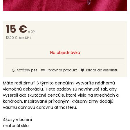
15
€
s DPH
12,20 €
bez DPH
Na objednávku
Strážny pes
Porovnať produkt
Pridať do wishlistu
Máte radi zimu? S týmito cencúľmi vytvoríte nádhernú
vianočnú dekoráciu. Tieto ozdoby sú navrhnuté tak, aby
vyzerali ako skutočné cencúle, ktoré visia na strechách a
konároch. Inšpirované prírodnými krásami zimy dodajú
vášmu domovu čarovnú atmosféru.
4kusy v balení
materiál sklo