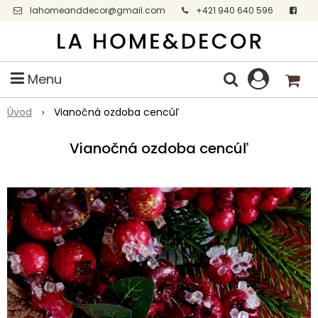
lahomeanddecor@gmail.com
+421 940 640 596
Facebook
Menu
Úvod
Vianočná ozdoba cencúľ
Vianočná ozdoba cencúľ