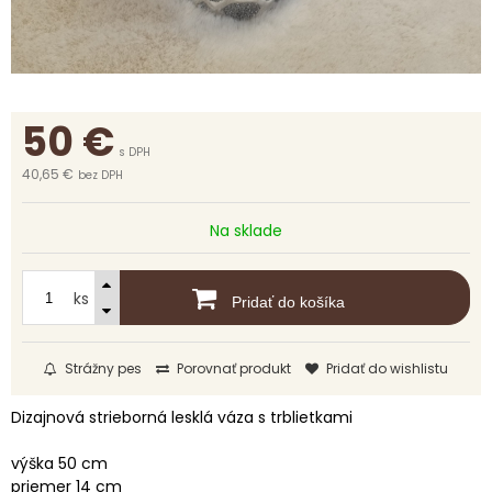
50
€
s DPH
40,65 €
bez DPH
Na sklade
ks
Pridať do košíka
Strážny pes
Porovnať produkt
Pridať do wishlistu
Dizajnová strieborná lesklá váza s trblietkami
výška 50 cm
priemer 14 cm