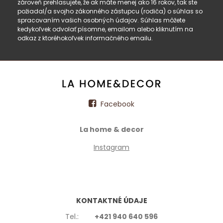
zároveň prehlasujete, že ak máte menej ako 16 rokov, tak ste
požiadal/a svojho zákonného zástupcu (rodiča) o súhlas so
spracovaním vašich osobných údajov. Súhlas môžete
kedykoľvek odvolať písomne, emailom alebo kliknutím na
odkaz z ktoréhokoľvek informačného emailu.
Facebook
La home & decor
Instagram
KONTAKTNÉ ÚDAJE
Tel.:
+421 940 640 596