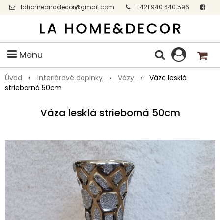
lahomeanddecor@gmail.com
+421 940 640 596
Facebook
Menu
Úvod
Interiérové doplnky
Vázy
Váza lesklá
strieborná 50cm
Váza lesklá strieborná 50cm