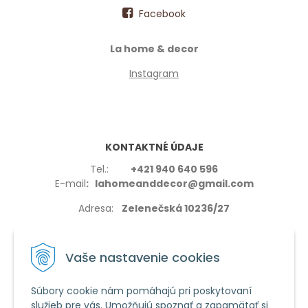
Facebook
La home & decor
Instagram
KONTAKTNÉ ÚDAJE
Tel.:
+421 940 640 596
E-mail
: lahomeanddecor@gmail.com
Adresa:
Zelenečská 10236/27
91702,Trnava
Vaše nastavenie cookies
Súbory cookie nám pomáhajú pri poskytovaní
služieb pre vás. Umožňujú spoznať a zapamätať si
VŠETKO O NÁKUPE