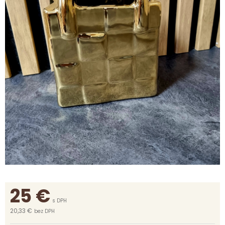
25
€
s DPH
20,33 €
bez DPH