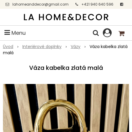
lahomeanddecor@gmail.com
+421 940 640 596
Facebook
Menu
Úvod
Interiérové doplnky
Vázy
Váza kabelka zlatá
malá
Váza kabelka zlatá malá